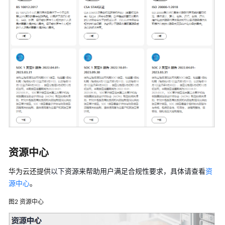
应
用
运
维
管
理
什
么
是
应
用
运
维
资源中心
管
理
华为云还提供
以下
资源来帮助用户满足合规性要求，具体请查看
资
源中心
。
产
品
图2
资源中心
优
势