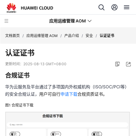
应用运维管理 AOM
文档首页
/
应用运维管理 AOM
/
产品介绍
/
安全
/
认证证书
认证证书
最
新
更新时间：
2025-08-13 GMT+08:00
动
合规证书
态
华为云服务及平台通过了多项国内外权威机构（ISO/SOC/PCI等）
产
的安全合规认证，
用户可自行
申请下载
合规资质证书。
品
介
图1
合规证书下载
绍
图
解