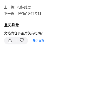
应
用
上一篇：指标维度
运
下一篇：服务的访问控制
维
管
意见反馈
理
文档内容是否对您有帮助？
什
提供反馈
么
是
应
用
运
维
管
理
产
品
优
势