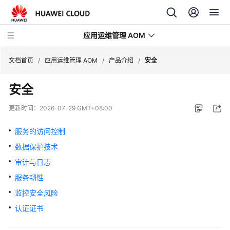
应用运维管理 AOM
文档首页
/
应用运维管理 AOM
/
产品介绍
/
安全
安全
最
新
更新时间：
2026-07-29 GMT+08:00
动
态
服务的访问控制
数据保护技术
产
品
审计与日志
介
服务韧性
绍
监控安全风险
认证证书
图
解