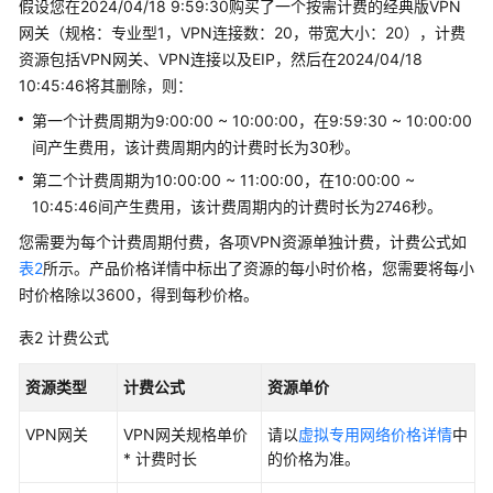
假设您在2024/04/18 9:59:30购买了一个按需计费的经典版VPN
需
网关（规格：专业型1，VPN连接数：20，带宽大小：20），计费
计
资源包括VPN网关、VPN连接以及EIP，然后在2024/04/18
费
10:45:46将其删除，则：
概
述
第一个计费周期为9:00:00 ~ 10:00:00，在9:59:30 ~ 10:00:00
间产生费用，该计费周期内的计费时长为30秒。
计
第二个计费周期为10:00:00 ~ 11:00:00，在10:00:00 ~
费
10:45:46间产生费用，该计费周期内的计费时长为2746秒。
项
您需要为每个计费周期付费，各项VPN资源单独计费，计费公式如
表2
所示。产品价格详情中标出了资源的每小时价格，您需要将每小
终
端
时价格除以3600，得到每秒价格。
入
表2
计费公式
云
VPN
资源类型
计费公式
资源单价
续
VPN网关
VPN网关规格单价
请以
虚拟专用网络价格详情
中
费
* 计费时长
的价格为准。
费