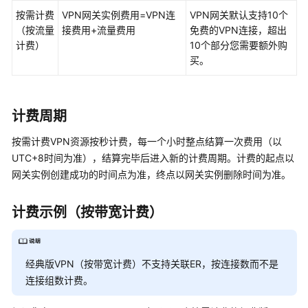
按需计费
云
VPN网关实例费用=VPN连
VPN网关默认支持10个
（按流量
VPN
接费用+流量费用
免费的VPN连接，超出
计费）
经
10个部分您需要额外购
典
买。
版
计
计费周期
费
模
按需计费VPN资源按秒计费，每一个小时整点结算一次费用（以
式
UTC+8时间为准），结算完毕后进入新的计费周期。计费的起点以
网关实例创建成功的时间点为准，终点以网关实例删除时间为准。
VPN
计
计费示例（按带宽计费）
费
模
式
概
经典版VPN（按带宽计费）不支持关联ER，按连接数而不是
述
连接组数计费。
按