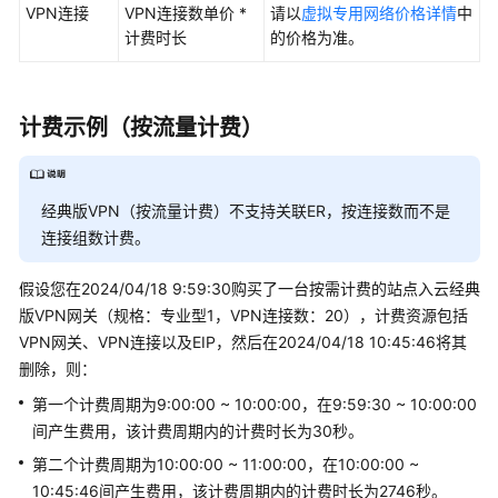
VPN连接
VPN连接数单价 *
请以
虚拟专用网络价格详情
中
用
计费时长
的价格为准。
账
单
欠
计费示例（按流量计费）
费
说
明
经典版VPN（按流量计费）不支持关联ER，按连接数而不是
连接组数计费。
停
止
假设您在2024/04/18 9:59:30购买了一台按需计费的站点入云经典
计
版VPN网关（规格：专业型1，VPN连接数：20），计费资源包括
费
VPN网关、VPN连接以及EIP，然后在2024/04/18 10:45:46将其
删除，则：
计
费
第一个计费周期为9:00:00 ~ 10:00:00，在9:59:30 ~ 10:00:00
FAQ
间产生费用，该计费周期内的计费时长为30秒。
第二个计费周期为10:00:00 ~ 11:00:00，在10:00:00 ~
快
10:45:46间产生费用，该计费周期内的计费时长为2746秒。
速