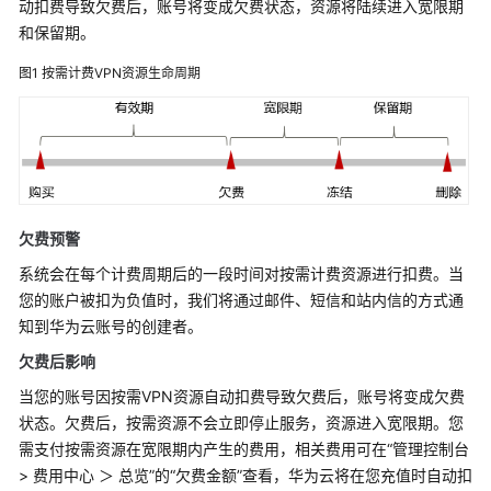
动扣费导致欠费后，账号将变成欠费状态，资源将陆续进入宽限期
障
和保留期。
排
除
图1
按需计费VPN资源生命周期
常
见
问
题
欠费预警
API
参
系统会在每个计费周期后的一段时间对按需计费资源进行扣费。当
考
您的账户被扣为负值时，我们将通过邮件、短信和站内信的方式通
知到华为云账号的创建者。
更
欠费后影响
多
文
当您的账号因按需VPN资源自动扣费导致欠费后，账号将变成欠费
档
状态。欠费后，按需资源不会立即停止服务，资源进入宽限期。您
需支付按需资源在宽限期内产生的费用，相关费用可在“管理控制台
视
> 费用中心 ＞ 总览”的“欠费金额”查看，华为云将在您充值时自动扣
频