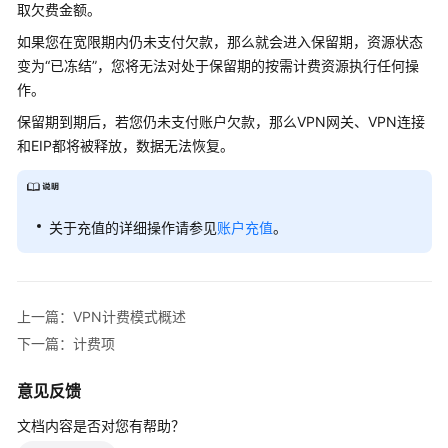
取欠费金额。
帮
助
如果您在宽限期内仍未支付欠款，那么就会进入保留期，资源状态
变为“已冻结”，您将无法对处于保留期的按需计费资源执行任何操
作。
通
保留期到期后，若您仍未支付账户欠款，那么VPN网关、VPN连接
用
和EIP都将被释放，数据无法恢复。
参
考
责
关于充值的详细操作请参见
账户充值
。
任
共
担
上一篇：VPN计费模式概述
云
下一篇：计费项
服
务
意见反馈
等
级
文档内容是否对您有帮助？
协