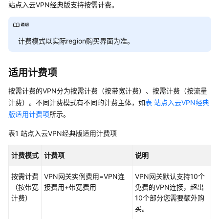
说
站点入云VPN经典版支持按需计费。
明
VPN
计费模式以实际region购买界面为准。
计
费
概
适用计费项
述
按需计费的VPN分为按需计费（按带宽计费）、按需计费（按流量
站
计费）。不同计费模式有不同的计费主体，如
表 站点入云VPN经典
点
版适用计费项
所示。
入
云
表1
站点入云VPN经典版适用计费项
VPN
企
计费模式
计费项
说明
业
版
按需计费
VPN网关实例费用=VPN连
VPN网关默认支持10个
（按带宽
接费用+带宽费用
免费的VPN连接，超出
站
计费）
10个部分您需要额外购
点
买。
入