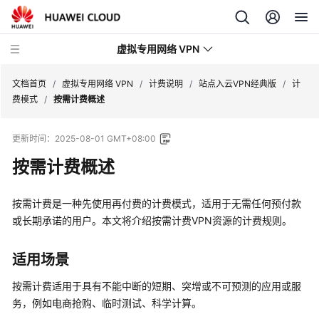
虚拟专用网络 VPN
文档首页
/
虚拟专用网络 VPN
/
计费说明
/
站点入云VPN经典版
/
计
费模式
/
按需计费概述
最
更新时间：
2025-08-01 GMT+08:00
新
动
按需计费概述
态
按需计费是一种先使用再付费的计费模式，适用于无需任何预付款
产
或长期承诺的用户。本文将介绍按需计费VPN资源的计费规则。
品
介
绍
适用场景
按需计费适用于具有不能中断的短期、突增或不可预测的应用或服
计
务，例如电商抢购、临时测试、科学计算。
费