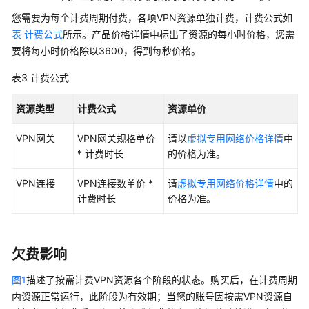
入
您需要为每个计费周期付费，各项VPN资源单独计费，计费公式如
门
表 计费公式
所示。产品价格详情中标出了资源的每小时价格，您需
要将每小时价格除以3600，得到每秒价格。
用
户
表3
计费公式
指
南
资源类型
计费公式
资源单价
管
VPN网关
VPN网关规格单价
请以
虚拟专用网络价格详情
中
理
* 计费时长
的价格为准。
员
指
VPN连接
VPN连接数单价 *
请
虚拟专用网络价格详情
中的
南
计费时长
价格为准。
最
佳
欠费影响
实
践
图1
描述了按需计费VPN资源各个阶段的状态。购买后，在计费周期
内资源正常运行，此阶段为有效期；当您的账号因按需VPN资源自
故