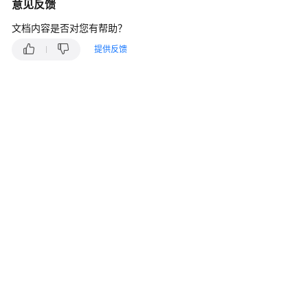
说
意见反馈
明
文档内容是否对您有帮助？
VPN
提供反馈
计
费
概
述
站
点
入
云
VPN
企
业
版
站
点
入