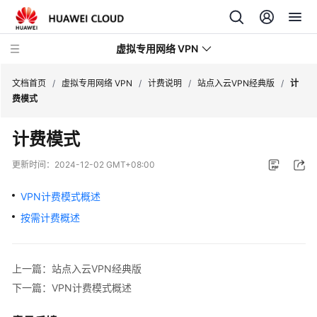
虚拟专用网络 VPN
文档首页
/
虚拟专用网络 VPN
/
计费说明
/
站点入云VPN经典版
/
计
费模式
最
计费模式
新
动
更新时间：
2024-12-02 GMT+08:00
态
VPN计费模式概述
产
按需计费概述
品
介
绍
上一篇：站点入云VPN经典版
计
下一篇：VPN计费模式概述
费