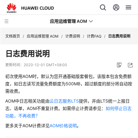
应用运维管理 AOM
文档首页
/
应用运维管理 AOM
/
计费说明
/
计费FAQ
/
日志费用说明
日志费用说明
最
新
更新时间：
2023-12-01 GMT+08:00
动
态
初次使用AOM时，默认为您开通基础版套餐包，该版本包含免费额
度，如日志读写流量免费额度为500MB，超过额度的部分将自动按
产
需收费。
品
AOM中日志相关功能由
云日志服务LTS
提供，并由LTS统一上报日
介
志、话单，AOM不重复计费。如需停止计费请参见：
如何停止日志
绍
功能，不再收费？
计
更多关于AOM计费详见
AOM价格说明
。
费