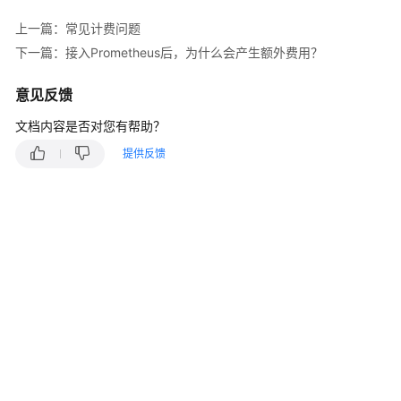
说
明
上一篇：常见计费问题
下一篇：接入Prometheus后，为什么会产生额外费用？
计
费
意见反馈
概
述
文档内容是否对您有帮助？
提供反馈
计
费
模
式
计
费
项
费
用
账