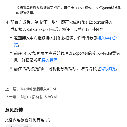
指标采集规则参数配置完成后，可单击“YAML格式”，查看yaml格式化
自
的配置数据。
建
配置完成后，单击“下一步”，即可完成Kafka Exporter接入。
中
成功接入Kafka Exporter后，您还可以执行以下操作：
间
件
返回接入中心继续接入其他数据源，详情请参见
接入中心总
接
览
。
入
前往“接入管理”页面查看并管理该Exporter的接入指标配置信
AOM
息，详情请参见
接入管理
。
中
前往“指标浏览”页面可视化分析指标，详情请参见
指标浏览
。
间
件
接
上一篇：Redis指标接入AOM
入
下一篇：Nginx指标接入AOM
AOM
总
意见反馈
览
文档内容是否对您有帮助？
MySQL