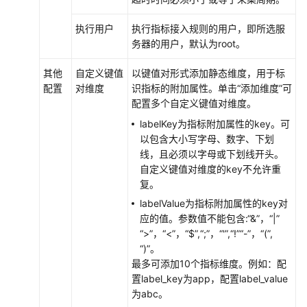
接
执行用户
执行指标接入规则的用户，即所选服
入
务器的用户，默认为root。
AOM（新
版）
其他
自定义键值
以键值对形式添加静态维度，用于标
配置
对维度
识指标的附加属性。单击“添加维度”可
配置多个自定义键值对维度。
接
入
labelKey为指标附加属性的key。可
AOM
以包含大小写字母、数字、下划
总
线，且必须以字母或下划线开头。
览
自定义键值对维度的key不允许重
复。
管
labelValue为指标附加属性的key对
理
应的值。参数值不能包含:“&”，“|”
采
“>”，“<”，“$”,“;”，“'”,“!”“-”，“(”,
集
“)”。
器
最多可添加10个指标维度。例如：配
底
置label_key为app，配置label_value
座
为abc。
UniAgent