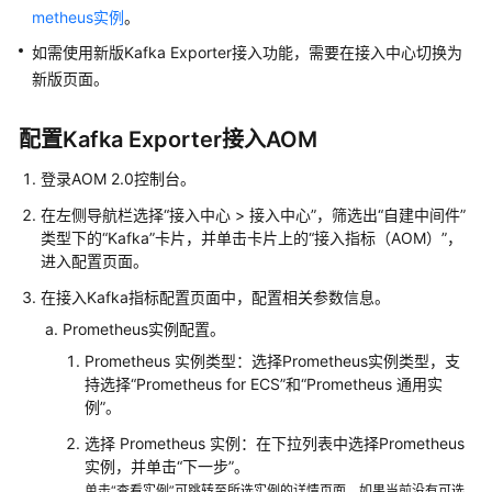
说
metheus实例
。
明
如需使用新版Kafka Exporter接入功能，需要在接入中心切换为
快
新版页面。
速
入
配置Kafka Exporter接入AOM
门
登录AOM 2.0控制台。
用
在左侧导航栏选择“接入中心 > 接入中心”，筛选出“自建中间件”
户
类型下的“Kafka”卡片，并单击卡片上的“接入指标（AOM）”，
指
进入配置页面。
南
在接入Kafka指标配置页面中，配置相关参数信息。
最
Prometheus实例配置。
佳
Prometheus 实例类型：选择Prometheus实例类型，支
实
持选择“Prometheus for ECS”和“Prometheus 通用实
践
例”。
选择 Prometheus 实例：在下拉列表中选择Prometheus
API
实例，并单击“下一步”。
参
单击“查看实例”可跳转至所选实例的详情页面。如果当前没有可选