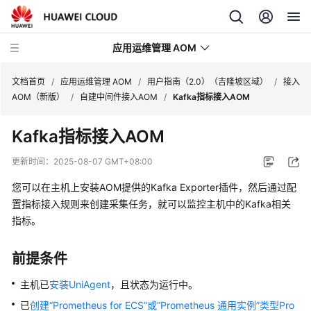
应用运维管理 AOM
文档首页
/
应用运维管理 AOM
/
用户指南（2.0）（吉隆坡区域）
/
接入
AOM（新版）
/
自建中间件接入AOM
/
Kafka指标接入AOM
最
Kafka指标接入AOM
新
动
更新时间：
2025-08-07 GMT+08:00
态
您可以在主机上安装AOM提供的Kafka Exporter插件，然后通过配
产
置指标接入规则来创建采集任务，就可以监控主机中的Kafka相关
品
指标。
介
绍
前提条件
计
主机已
安装UniAgent
，且状态为运行中。
费
已
创建“Prometheus for ECS”或“Prometheus 通用实例”类型Pro