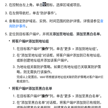
考
在控制台左上角，单击
图标，选择区域或项目。
（安
卡
在左侧导航栏，单击
“防护事件”
。
拉
查看指定防护域名、实例、时间范围的防护详情，详情请参见
查
区
询防护事件
。
域）
定位到目标客户端IP，并将其
添加至地址组
、
添加至黑白名单
。
用
将客户端IP添加到地址组
户
在目标客户端IP
“操作”
列，单击
“
更多
>
添加到地址组
”
。
指
南
在
“添加至地址组”
对话框，将客户端IP添加到已有地址组，
（联
或新创建地址组并添加该客户端IP。
盟
为地址组关联防护策略。如果已有地址组已关联某防护策
区
略，则无需执行该操作。
域）
完成以上配置后，WAF将根据该地址组关联的防护策略对客户端IP拦
截或放行。
API
将客户端IP添加至黑白名单
参
在目标客户端IP
“操作”
列，单击
“
更多
>
添加至黑白名单
”
。
考
在
“添加至黑白名单”
对话框，将客户端IP添加到已有规则，
（联
或新创建黑白名单规则。创建黑白名单规则的参数说明请