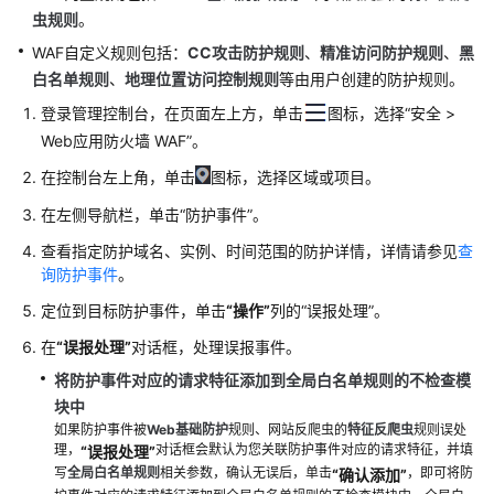
虫
规则
。
视
频
WAF自定义规则包括：
CC攻击防护规则
、
精准访问防护规则
、
黑
帮
白名单规则
、
地理位置访问控制规则
等由用户创建的防护规则。
助
登录管理控制台，在页面左上方，单击
图标，选择
“
安全
>
Web应用防火墙 WAF
”
。
更
多
在控制台左上角，单击
图标，选择区域或项目。
文
在左侧导航栏，单击
“防护事件”
。
档
查看指定防护域名、实例、时间范围的防护详情，详情请参见
查
询防护事件
。
用
户
定位到目标防护事件，单击
“操作”
列的
“误报处理”
。
指
在
“误报处理”
对话框，处理误报事件。
南
（阿
将防护事件对应的请求特征添加到全局白名单规则的不检查模
布
块中
扎
如果防护事件被
Web基础防护
规则、网站反爬虫的
特征反爬虫
规则误处
比
理，
对话框会默认为您关联防护事件对应的请求特征，并填
“误报处理”
区
写
全局白名单规则
相关参数，确认无误后，单击
，即可将防
“确认添加”
域）