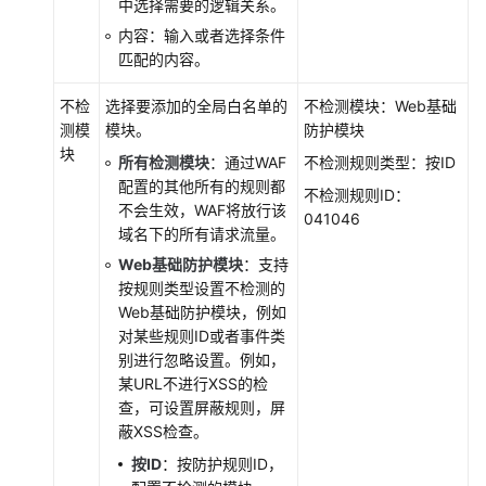
中选择需要的逻辑关系。
下
内容：输入或者选择条件
载
匹配的内容。
防
护
不检
选择要添加的全局白名单的
不检测模块：Web基础
事
测模
模块。
防护模块
件
块
所有检测模块
：通过WAF
不检测规则类型：按ID
配置的其他所有的规则都
通
不检测规则ID：
不会生效，WAF将放行该
过
041046
域名下的所有请求流量。
LTS
记
Web基础防护模块
：支持
录
按规则类型设置不检测的
WAF
Web基础防护模块，例如
全
对某些规则ID或者事件类
量
别进行忽略设置。例如，
日
某URL不进行XSS的检
志
查，可设置屏蔽规则，屏
蔽XSS检查。
配
按ID
：按防护规则ID，
置