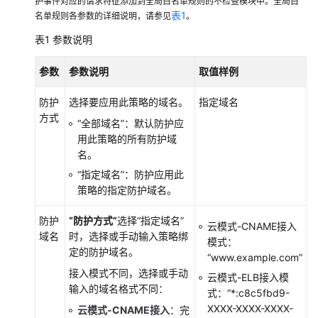
护事件对应的请求特征添加到全局白名单规则的不检查模块中。全局白
表1
名单规则各参数的详细说明，请参见
。
用
表1
参数说明
户
指
参数
参数说明
取值样例
南
（巴
防护
选择要应用此策略的域名。
指定域名
黎）
方式
“全部域名”
：默认防护应
用此策略的所有防护域
用
名。
户
指
“指定域名”
：防护应用此
南
策略的指定防护域名。
（吉
防护
“防护方式”
选择
“指定域名”
隆
云模式-CNAME接入
域名
时，选择或手动输入策略绑
坡
模式：
定的防护域名。
区
“www.example.com”
域）
接入模式不同，选择或手动
云模式-ELB接入模
输入的域名格式不同：
式：
“*:c8c5fbd9-
产
XXXX-XXXX-XXXX-
云模式-CNAME接入
：完
品