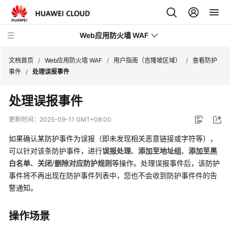
Web应用防火墙 WAF
文档首页
/
Web应用防火墙 WAF
/
用户指南（吉隆坡区域）
/
查看防护
事件
/
处理误报事件
最
处理误报事件
新
动
更新时间：
2025-09-11 GMT+08:00
态
如果确认某防护事件为误报（即未发现相关恶意链接或字符等），
服
可以针对该条防护事件，进行
误报处理
、
添加至地址组
、
添加至黑
务
白名单
、
关闭
/
删除
对应防护规则
等操作。处理误报事件后，该防护
公
事件将不再出现在防护事件列表中，您也不会收到防护事件件的告
告
警通知。
产
操作场景
品