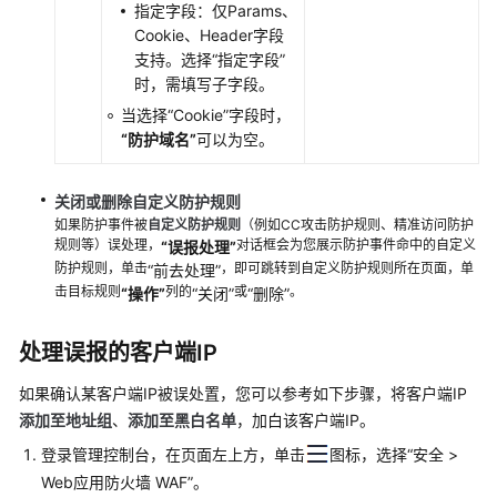
参
指定字段：仅Params、
考
Cookie、Header字段
（吉
支持。选择
“指定字段”
隆
时，需填写子字段。
坡
当选择
“Cookie”
字段时，
区
“防护域名”
可以为空。
域）
关闭
或
删除
自定义防护规则
API
如果防护事件被
自定义防护规则
（例如CC攻击防护规则、精准访问防护
参
规则等）误处理，
对话框会为您展示防护事件命中的自定义
“误报处理”
考
防护规则，单击
，即可跳转到自定义防护规则所在页面，单
“前去处理”
（阿
击目标规则
列的
或
。
“操作”
“关闭”
“删除”
布
扎
处理误报的客户端IP
比
区
如果确认某客户端IP被误处置，您可以参考如下步骤，将客户端IP
域）
添加至地址组
、
添加至黑白名单
，加白该客户端IP。
登录管理控制台，在页面左上方，单击
API
图标，选择
“
安全
>
参
Web应用防火墙 WAF
”
。