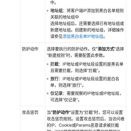
中。
议
地址组
：将客户端IP添加到黑白名单规则
（SLA）
关联的地址组中
选择地址组后，还需要选择已有地址组或
白
新建地址组。创建新的地址组，详细操作
皮
请参见
添加黑白名单IP地址组
。
书
资
防护动作
选择要执行的防护动作。仅
“添加方式”
选择
源
“新建规则”
时，需要配置此参数。
支
拦截
：IP地址或IP地址段设置的是黑名单
持
且需要拦截，则选择
“拦截”
。
区
放行
：IP地址或IP地址段设置的是白名
域
单，则选择
“放行”
。
仅记录
：需要观察的IP地址或IP地址段，
系
可选择
“仅记录”
。
统
权
攻击惩罚
当
“防护动作”
设置为
“拦截”
时，您可以设置
限
攻击惩罚规则。设置攻击惩罚后，当访问者
的IP、Cookie或Params恶意请求被拦截