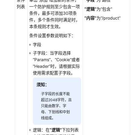
看
列表
一个防护规则至少包含一项
“逻辑”
为
“包含”
防
条件，最多可添加30项条
“内容”
为
“/product”
护
件，多个条件同时满足时，
事
本条规则才生效。
件
条件设置参数说明如下：
字段
查
询
子字段：当字段选择
防
“Params”
、
“Cookie”
或者
护
“Header”
时，请根据实际
事
使用需求配置子字段。
件
须知：
处
子字段的长度不能
理
超过2048字符，且
只能由数字、字
误
母、下划线和中划
报
线组成。
事
件
逻辑：在
“逻辑”
下拉列表