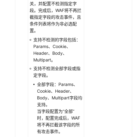
记
关，并配置不检测指定字
录
段。完成后，WAF将不再拦
截指定字段的攻击事件，且
条件列表将作为非必选配
用
置。
户
指
支持不检测的字段包括：
南
Params、Cookie、
（安
Header、Body、
卡
Multipart。
拉
支持不检测全部字段或指
区
定字段。
域）
全部字段：Params、
Cookie、Header、
API
Body、Multipart字段均
参
支持。
考
当字段配置为
“全部”
(巴
时，配置完成后，WAF
黎)
将不再拦截该字段的所
有攻击事件。
API