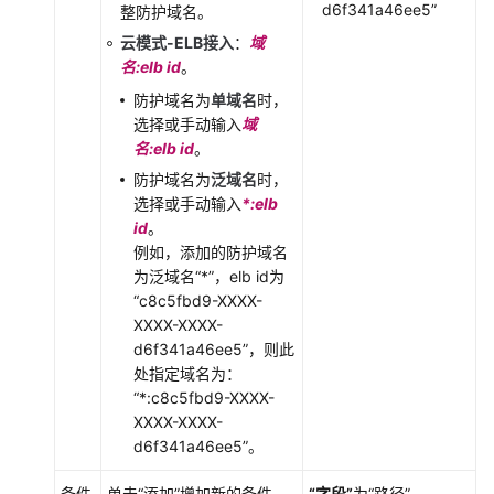
d6f341a46ee5”
整防护域名。
介
云模式-ELB接入
：
域
绍
名:elb id
。
WAF
防护域名为
单域名
时，
操
选择或手动输入
域
作
名:elb id
。
指
防护域名为
泛域名
时，
引
选择或手动输入
*:elb
id
。
开
例如，添加的防护域名
通
为泛域名
“*”
，elb id为
WAF
“c8c5fbd9-XXXX-
XXXX-XXXX-
网
d6f341a46ee5”
，则此
站
处指定域名为：
接
“*:c8c5fbd9-XXXX-
入
XXXX-XXXX-
WAF
d6f341a46ee5”
。
查
条件
单击
“添加”
增加新的条件，
“字段”
为
“路径”