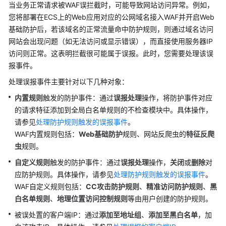
介
当业务正常请求被WAF误拦截时，可能导致网站访问异常。例如，
绍
您将部署在ECS上的Web应用对应的公网域名接入WAF并开启Web
基础防护后，若该域名的正常流量命中防护规则，则通过域名访问
计
网站会出现问题（如无法访问或显示错误），而直接使用服务器IP
费
访问则正常。这表明拦截很可能属于误报。此时，您需要处理该误
说
报事件。
明
处理误报事件主要针对以下几种对象：
快
内置规则
触发的防护事件：通过
误报处理
操作，将防护事件对应
速
的请求特征添加到全局白名单规则的不检查模块中。具体操作，
入
请参见
处理防护规则触发的误报事件
。
门
WAF内置规则包括：
Web基础防护
规则、网站反爬虫的
特征反爬
虫
规则。
用
户
自定义规则
触发的防护事件：通过
误报处理
操作，
关闭
或
删除
对
指
应防护规则。具体操作，请参见
处理防护规则触发的误报事件
。
南
WAF自定义规则包括：
CC攻击防护规则
、
精准访问防护规则
、
黑
白名单规则
、
地理位置访问控制规则
等由用户创建的防护规则。
最
被误处置的客户端IP：通过
添加至地址组
、
添加至黑白名单
，加
佳