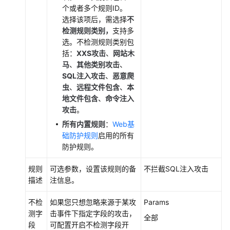
理
个或者多个规则ID。
选择该项后，需选择
不
权
检测规则类别，
支持多
限
选。不检测规则类别包
管
括：
XXS攻击
、
网站木
理
马
、
其他类别攻击
、
SQL注入攻击
、
恶意爬
监
虫
、
远程文件包含
、
本
控
地文件包含
、
命令注入
与
攻击
。
审
所有内置规则
：
Web基
计
础防护规则
启用的所有
防护规则。
常
见
规则
可选参数，设置该规则的备
不拦截SQL注入攻击
问
描述
注信息。
题
不检
如果您只想忽略来源于某攻
Params
测字
修
击事件下指定字段的攻击，
全部
段
订
可配置开启不检测字段开