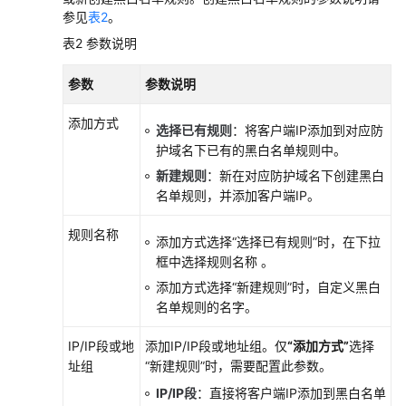
盟
参见
表2
。
区
域）
表2
参数说明
参数
参数说明
通
用
添加方式
选择已有规则
：将客户端IP添加到对应防
参
护域名下已有的黑白名单规则中。
考
新建规则
：新在对应防护域名下创建黑白
名单规则，并添加客户端IP。
责
任
规则名称
共
添加方式选择
“选择已有规则”
时，在下拉
担
框中选择规则名称 。
添加方式选择
“新建规则”
时，自定义黑白
云
名单规则的名字。
服
务
IP/IP段或地
添加IP/IP段或地址组。仅
“添加方式”
选择
等
址组
“新建规则”
时，需要配置此参数。
级
IP/IP段
：直接将客户端IP添加到黑白名单
协