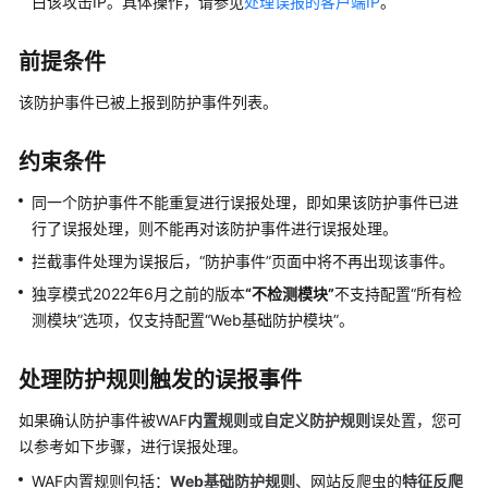
实
白该攻击IP。具体操作，请参见
处理误报的客户端IP
。
践
前提条件
API
参
该防护事件已被上报到防护事件列表。
考
约束条件
SDK
参
同一个防护事件不能重复进行误报处理，即如果该防护事件已进
考
行了误报处理，则不能再对该防护事件进行误报处理。
拦截事件处理为误报后，“防护事件”页面中将不再出现该事件。
常
独享模式2022年6月之前的版本
“不检测模块”
不支持配置
“所有检
见
问
测模块”
选项，仅支持配置
“Web基础防护模块”
。
题
处理防护规则触发的误报事件
故
障
如果确认防护事件被WAF
内置规则
或
自定义防护规则
误处置，您可
排
以参考如下步骤，进行误报处理。
除
WAF内置规则包括：
Web基础防护
规则
、网站反爬虫的
特征反爬