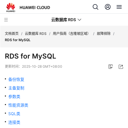
云数据库 RDS
文档首页
/
云数据库 RDS
/
用户指南（吉隆坡区域）
/
故障排除
/
RDS for MySQL
RDS for MySQL
产
更新时间：
2025-10-28 GMT+08:00
品
介
备份恢复
绍
主备复制
参数类
计
费
性能资源类
说
SQL类
明
连接类