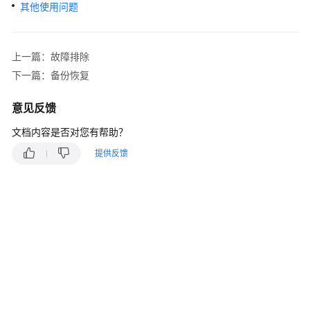
快
其他使用问题
速
入
门
上一篇：故障排除
下一篇：备份恢复
内
核
意见反馈
介
绍
文档内容是否对您有帮助？
提供反馈
用
户
指
南
最
佳
实
践