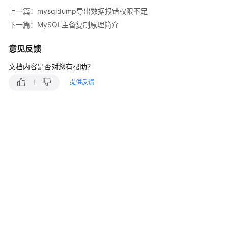
快
上一篇：mysqldump导出数据报错权限不足
速
下一篇：MySQL主备复制原理简介
入
门
意见反馈
内
文档内容是否对您有帮助？
核
提供反馈
介
绍
用
户
指
南
最
佳
实
践