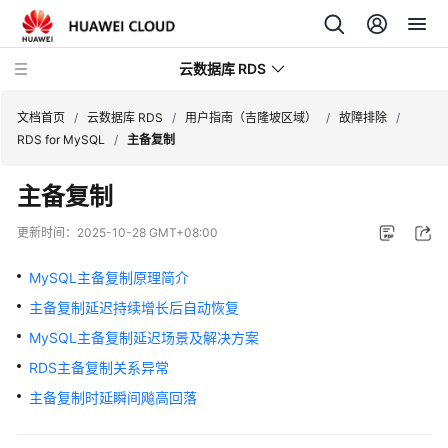
云数据库 RDS
文档首页
/
云数据库 RDS
/
用户指南（吉隆坡区域）
/
故障排除
/
RDS for MySQL
/
主备复制
主备复制
产
更新时间：
2025-10-28 GMT+08:00
品
介
MySQL主备复制原理简介
绍
主备复制延迟持续增长后自动恢复
MySQL主备复制延迟场景及解决方案
计
费
RDS主备复制关系异常
说
主备复制时延瞬间飚高回落
明