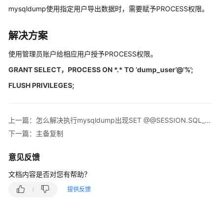
快
mysqldump使用指定用户导出数据时，需要赋予PROCESS权限。
速
入
解决方案
门
使用管理员账户给相应用户授予PROCESS权限。
内
GRANT SELECT，PROCESS ON *.* TO ‘dump_user’@’%’;
核
介
FLUSH PRIVILEGES;
绍
用
上一篇：怎么解决执行mysqldump出现SET @@SESSION.SQL_LOG_BIN等SQL的问题
户
下一篇：主备复制
指
南
意见反馈
最
文档内容是否对您有帮助？
佳
提供反馈
实
践