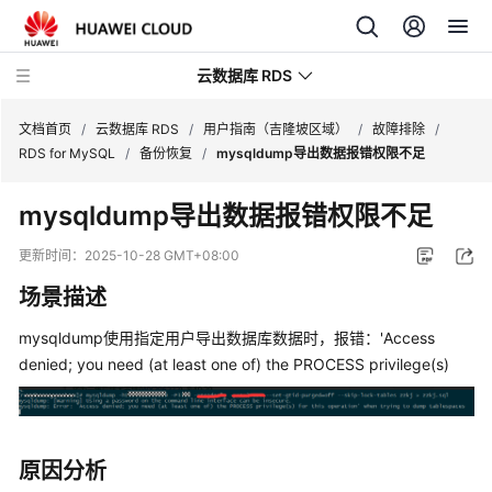
云数据库 RDS
文档首页
/
云数据库 RDS
/
用户指南（吉隆坡区域）
/
故障排除
/
RDS for MySQL
/
备份恢复
/
mysqldump导出数据报错权限不足
mysqldump导出数据报错权限不足
产
更新时间：
2025-10-28 GMT+08:00
品
场景描述
介
绍
mysqldump使用指定用户导出数据库数据时，报错：'Access
denied; you need (at least one of) the PROCESS privilege(s)
计
费
说
明
原因分析