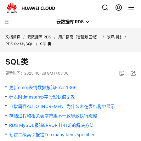
云数据库 RDS
文档首页
/
云数据库 RDS
/
用户指南（吉隆坡区域）
/
故障排除
/
RDS for MySQL
/
SQL类
SQL类
产
更新时间：
2025-10-28 GMT+08:00
品
介
更新emoji表情数据报错Error 1366
绍
建表时timestamp字段默认值无效
自增属性AUTO_INCREMENT为什么未在表结构中显示
计
费
存储过程和相关表字符集不一致导致执行缓慢
说
RDS MySQL报错ERROR [1412]的解决方法
明
创建二级索引报错Too many keys specified