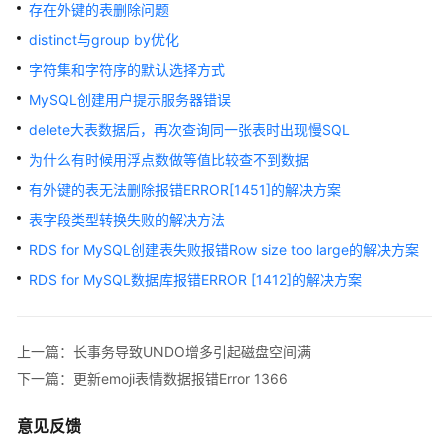
快
存在外键的表删除问题
速
distinct与group by优化
入
字符集和字符序的默认选择方式
门
MySQL创建用户提示服务器错误
内
delete大表数据后，再次查询同一张表时出现慢SQL
核
为什么有时候用浮点数做等值比较查不到数据
介
绍
有外键的表无法删除报错ERROR[1451]的解决方案
表字段类型转换失败的解决方法
用
RDS for MySQL创建表失败报错Row size too large的解决方案
户
指
RDS for MySQL数据库报错ERROR [1412]的解决方案
南
最
上一篇：长事务导致UNDO增多引起磁盘空间满
佳
下一篇：更新emoji表情数据报错Error 1366
实
践
意见反馈