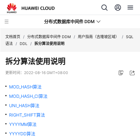
分布式数据库中间件 DDM
文档首页
/
分布式数据库中间件 DDM
/
用户指南（吉隆坡区域）
/
SQL
语法
/
DDL
/
拆分算法使用说明
最
拆分算法使用说明
新
动
更新时间：
2022-08-16 GMT+08:00
态
MOD_HASH算法
服
MOD_HASH_CI算法
务
公
UNI_HASH算法
告
RIGHT_SHIFT算法
YYYYMM算法
产
品
YYYYDD算法