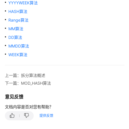
介
YYYYWEEK算法
绍
HASH算法
计
Range算法
费
MM算法
说
DD算法
明
MMDD算法
快
WEEK算法
速
入
门
上一篇：拆分算法概述
下一篇：MOD_HASH算法
用
户
意见反馈
指
南
文档内容是否对您有帮助？
提供反馈
常
见