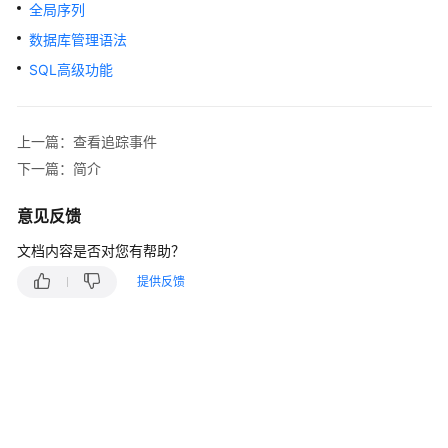
介
全局序列
绍
数据库管理语法
计
SQL高级功能
费
说
明
上一篇：查看追踪事件
下一篇：简介
快
速
意见反馈
入
门
文档内容是否对您有帮助？
提供反馈
用
户
指
南
常
见