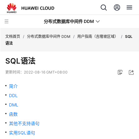
分布式数据库中间件 DDM
文档首页
/
分布式数据库中间件 DDM
/
用户指南（吉隆坡区域）
/
SQL
语法
最
SQL语法
新
动
更新时间：
2022-08-16 GMT+08:00
态
简介
服
DDL
务
公
DML
告
函数
其他不支持语句
产
品
实用SQL语句