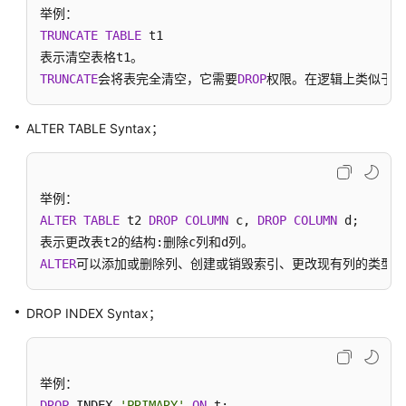
介
绍
TRUNCATE
TABLE
 t1

计
TRUNCATE
会将表完全清空，它需要
DROP
权限。在逻辑上类似于删
费
说
明
ALTER TABLE Syntax；
快
速
入
ALTER
TABLE
 t2 
DROP
COLUMN
 c, 
DROP
COLUMN
 d;

门
ALTER
可以添加或删除列、创建或销毁索引、更改现有列的类型或
用
户
指
DROP INDEX Syntax；
南
常
见
DROP
 INDEX 
'PRIMARY'
ON
 t;
