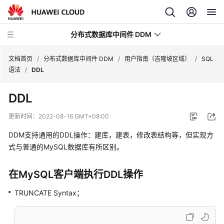
分布式数据库中间件 DDM
文档首页
/
分布式数据库中间件 DDM
/
用户指南（吉隆坡区域）
/
SQL
语法
/
DDL
最
DDL
新
动
更新时间：
2022-08-16 GMT+08:00
态
DDM支持通用的DDL操作：建库，建表，修改表结构等，但实现方
服
式与普通的MySQL数据库有所区别。
务
公
在MySQL客户端执行DDL操作
告
TRUNCATE Syntax；
产
品