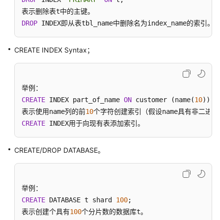
问
题
DROP
 INDEX即从表tbl_name中删除名为index_name的索引。
最
佳
CREATE INDEX Syntax；
实
践
API
参
CREATE
 INDEX part_of_name 
ON
 customer (name(
10
));

考
表示使用name列的前
10
CREATE
 INDEX用于向现有表添加索引。
SDK
参
CREATE/DROP DATABASE。
考
性
能
白
CREATE
 DATABASE t shard 
100
;

皮
表示创建个具有
100