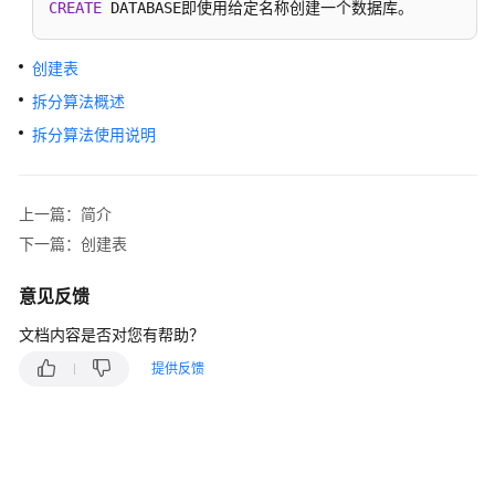
书
CREATE
 DATABASE即使用给定名称创建一个数据库。
更
创建表
多
文
拆分算法概述
档
拆分算法使用说明
用
户
上一篇：简介
指
下一篇：创建表
南
（阿
意见反馈
布
扎
文档内容是否对您有帮助？
比
提供反馈
区
域）
用
户
指