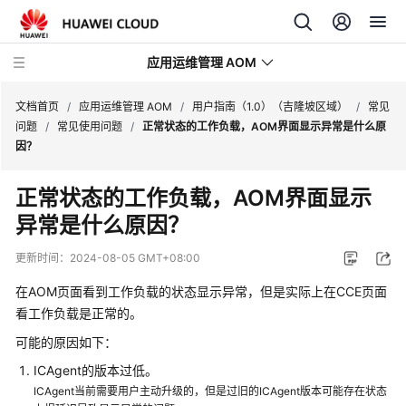
应用运维管理 AOM
文档首页
/
应用运维管理 AOM
/
用户指南（1.0）（吉隆坡区域）
/
常见
问题
/
常见使用问题
/
正常状态的工作负载，AOM界面显示异常是什么原
因？
最
新
正常状态的工作负载，AOM界面显示
动
异常是什么原因？
态
更新时间：
2024-08-05 GMT+08:00
产
品
在AOM页面看到工作负载的状态显示异常，但是实际上在CCE页面
介
看工作负载是正常的。
绍
可能的原因如下：
计
ICAgent的版本过低。
费
ICAgent当前需要用户主动升级的，但是过旧的ICAgent版本可能存在状态