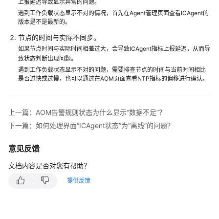
说
上报延迟导致显示异常的问题。
明
遇到工作负载状态显示不对的情况，首先在Agent管理页面查看ICAgent的
版本是不是最新的。
快
节点的时间与实际不同步。
速
如果节点时间与实际时间相差过大，会导致ICAgent指标上报延迟，从而导
入
致状态判断出现问题。
门
遇到工作负载状态显示不对的问题，需要排查节点的时间与当前时间相比
是否过快或过慢，也可以通过在AOM页面查看NTP指标的偏移进行确认。
用
户
指
上一篇：AOM告警规则状态为什么显示“数据不足”？
南
下一篇：如何处理界面“ICAgent状态”为“离线”的问题？
最
意见反馈
佳
实
文档内容是否对您有帮助？
践
提供反馈
API
参