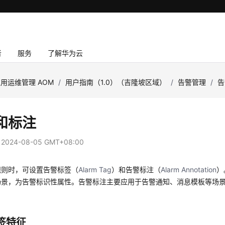
者
服务
了解华为云
用运维管理 AOM
/
用户指南（1.0）（吉隆坡区域）
/
告警管理
/
告
和标注
：
2024-08-05 GMT+08:00
规则时，可设置告警标签（
Alarm Tag
）和告警标注（
Alarm Annotation
）
场景，为告警标识性属性。告警标注主要应用于告警通知、消息模板等场
签特征