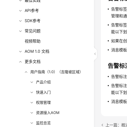
最佳实践
告警标
API参考
管理和
SDK参考
告警标签
常见问题
能以下划
如果在
视频帮助
消息模
AOM 1.0 文档
更多文档
告警标
用户指南（1.0）（吉隆坡区域）
告警标
产品介绍
告警标注
快速入门
能以下划
消息模
权限管理
资源接入AOM
监控总览
上一篇：概