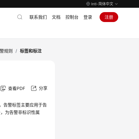
Intl-简体中文
联系我们
文档
控制台
登录
注册
警规则
/
标签和标注
分享
查看PDF
。告警标签主要应用于告
景，为告警非标识性属