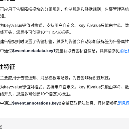
签可应用于告警降噪模块的分组规则、抑制规则和静默规则，告警管理系
通知。
为key:value键值对格式，支持用户自定义。key 和value只能由字母
线开头，您最多可创建10个自定义标签。
创建告警规则时设置了告警标签，触发的告警会自动添加该标签为告警属
板中通过
$event.metadata.key1
变量获取告警标签信息，具体请参见
消息
注特征
注主要应用于告警通知、消息模板等场景，为告警非标识性属性。
为key:value键值对格式，支持用户自定义。key 和value只能由字母
线开头，您最多可创建10个自定义标注。
板中通过
$event.annotations.key2
变量获取标注信息，具体请参见
消息
述