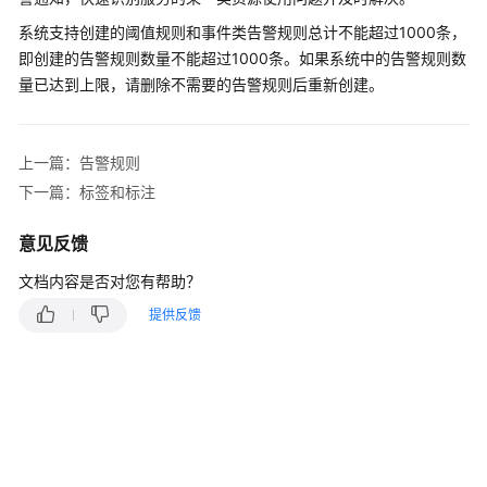
说
明
系统支持创建的阈值规则和事件类告警规则总计不能超过1000条，
即创建的告警规则数量不能超过1000条。如果系统中的告警规则数
快
量已达到上限，请删除不需要的告警规则后重新创建。
速
入
门
上一篇：告警规则
下一篇：标签和标注
用
户
意见反馈
指
南
文档内容是否对您有帮助？
提供反馈
最
佳
实
践
API
参