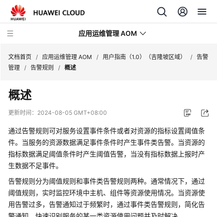
应用运维管理 AOM
文档首页
/
应用运维管理 AOM
/
用户指南（1.0）（吉隆坡区域）
/
告警
管理
/
告警规则
/
概述
最
概述
新
动
更新时间：
2024-08-05 GMT+08:00
态
通过告警规则可对服务设置事件条件或者对资源的指标设置阈值条
产
件。当服务的资源数据满足事件条件时产生事件类告警。当资源的
品
指标数据满足阈值条件时产生阈值告警，当没有指标数据上报时产
介
生数据不足事件。
绍
告警规则分为阈值规则和事件类告警规则两种。通常情况下，通过
阈值规则，实时监控环境中主机、组件等资源使用情况。当资源使
计
用告警过多，告警通知过于频繁时，通过事件类告警规则，简化告
费
警通知，快速识别服务的某一类资源使用问题并及时解决。