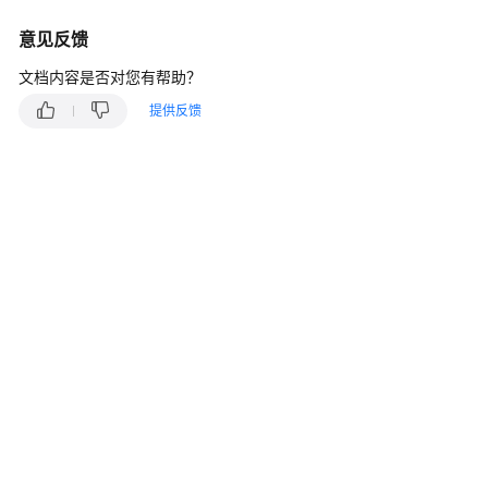
说
明
意见反馈
快
文档内容是否对您有帮助？
速
提供反馈
入
门
用
户
指
南
最
佳
实
践
API
参