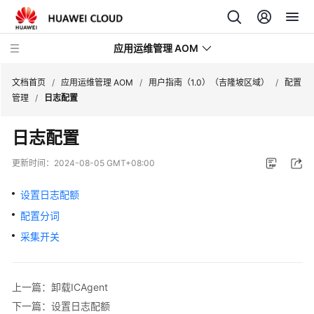
应用运维管理 AOM
文档首页
/
应用运维管理 AOM
/
用户指南（1.0）（吉隆坡区域）
/
配置
管理
/
日志配置
最
日志配置
新
动
更新时间：
2024-08-05 GMT+08:00
态
设置日志配额
产
配置分词
品
介
采集开关
绍
计
上一篇：卸载ICAgent
费
下一篇：设置日志配额