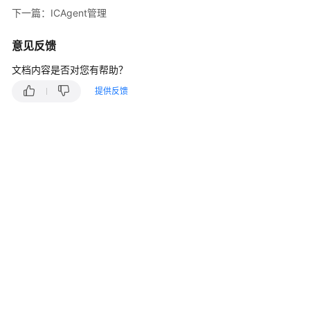
说
下一篇：ICAgent管理
明
意见反馈
快
速
文档内容是否对您有帮助？
入
提供反馈
门
用
户
指
南
最
佳
实
践
API
参