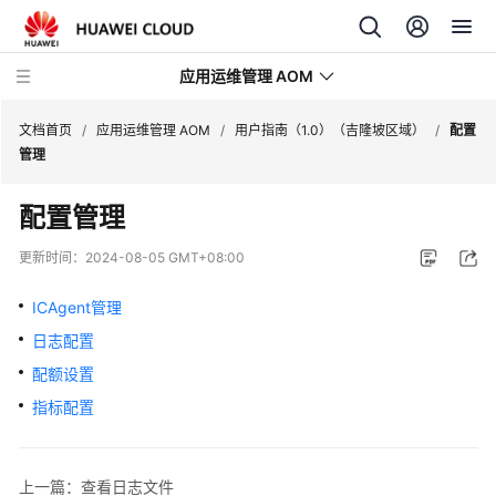
应用运维管理 AOM
文档首页
/
应用运维管理 AOM
/
用户指南（1.0）（吉隆坡区域）
/
配置
管理
最
配置管理
新
动
更新时间：
2024-08-05 GMT+08:00
态
ICAgent管理
产
日志配置
品
介
配额设置
绍
指标配置
计
费
上一篇：查看日志文件