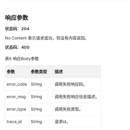
则
删
响应参数
除
告
状态码：204
警
No Content 表示请求成功，但没有内容返回。
行
状态码：400
动
规
表6
响应Body参数
则
参数
参数类型
描述
修
改
error_code
String
调用失败响应码。
告
警
error_msg
String
调用失败响应信息描述。
行
动
error_type
String
调用失败类型。
规
则
trace_id
String
请求id。