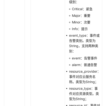
级别：
修
Critical：紧急
改
静
Major：重要
默
Minor：次要
规
Info：提示
则
event_type：事件或
告警类别。类型为
获
String，支持两种类
取
别：
静
默
event：告警事件
规
alarm：普通告警
则
resource_provider：
列
事件对应云服务名
表
称。类型为String；
通
resource_type：事
过
件对应资源类型。类
告
型为String；
警
resource_id：事件对