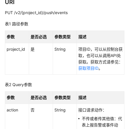
说
URI
明
PUT /v2/{project_id}/push/events
快
表1
路径参数
速
入
参数
是否必选
参数类型
描述
门
project_id
是
String
项目ID，可以从控制台获
用
取，也可以从调用API处
户
获取。获取方式请参见：
指
获取项目ID
。
南
最
表2
Query参数
佳
实
参数
是否必选
参数类型
描述
践
action
否
String
接口请求动作：
API
不传或者传其他值：代
参
表上报告警或事件动