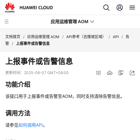
应用运维管理 AOM
文档首页
/
应用运维管理 AOM
/
API参考（吉隆坡区域）
/
API
/
告
警
/
上报事件或告警信息
最
上报事件或告警信息
新
动
更新时间：
2025-08-07 GMT+08:00
态
功能介绍
产
该接口用于上报事件或告警至AOM，同时支持清除告警信息。
品
介
绍
调用方法
请参见
如何调用API
。
计
费