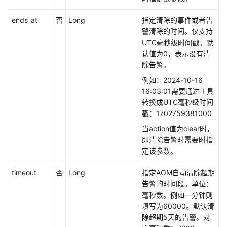
读
ends_at
否
Long
指定清除的事件或者告
警清除的时间。仅支持
API
UTC毫秒级时间戳。默
概
认值为0，表示没有清
览
除告警。
如
例如：2024-10-16
何
16:03:01需要通过工具
调
转换成UTC毫秒级时间
用
戳：1702759381000
API
当action值为clear时，
即清除告警时需要时指
API
定该参数。
告
timeout
否
Long
指定AOM自动清除超期
警
告警的时间段。单位：
毫秒数。例如一分钟则
获
填写为60000。默认清
取
除超期5天的告警。对
告