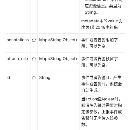
规
应资源信息。类型为
则
String。
名
metadata中的value长
称
度为1到2048字符串。
获
取
annotations
否
Map<String,Object>
事件或者告警附加字
告
段，可以为空。
警
行
attach_rule
否
Map<String,Object>
事件或者告警预留字
动
段，可以为空。
规
则
id
否
String
事件或者告警id，产生
事件或告警时，系统会
新
自动生成。
增
当action值为clear时，
告
即清除告警时需要时指
警
定该参数。上报事件或
行
告警时无需传入该参
动
数。
规