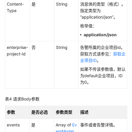
Content-
是
String
消息体的类型（格式）。
更
Type
指定类型为
多
“application/json”。
文
枚举值：
档
application/json
用
户
enterprise-
否
String
告警所属的企业项目id。
指
project-id
获取方式请参见：
获取企
南
业项目ID
。
（1.0）
如果不传该参数值，默认
（吉
为default企业项目，ID
隆
为0。
坡
区
表4
请求Body参数
域）
参数
是否必选
参数类型
描述
用
户
events
是
Array of
Ev
事件或者告警详情。
指
entModel
南