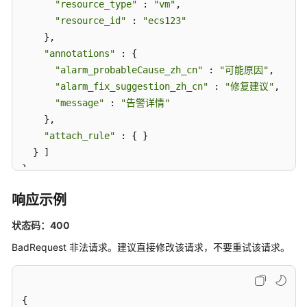
"resource_type"
 : 
"vm"
,

表
"resource_id"
 : 
"ecs123"
    },

新
"annotations"
 : {

增
"alarm_probableCause_zh_cn"
 : 
"可能原因"
,

一
"alarm_fix_suggestion_zh_cn"
 : 
"修复建议"
,

条
"message"
 : 
"告警详情"
事
    },

件
"attach_rule"
 : { }

类
告
  } ]

警
}
规
则
响应示例
状态码：400
更
新
BadRequest 非法请求。建议直接修改该请求，不要重试该请求。
事
件
类
{
告