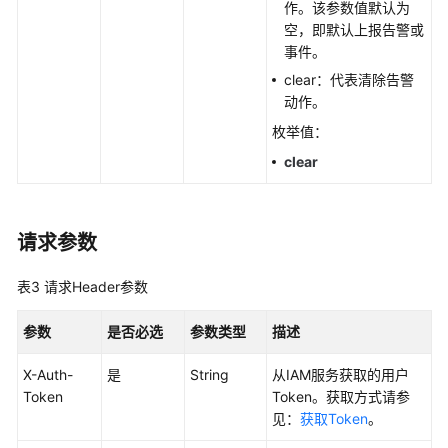
考
作。该参数值默认为
空，即默认上报告警或
SDK
事件。
参
clear：代表清除告警
考
动作。
枚举值：
常
见
clear
问
题
请求参数
视
频
表3
请求Header参数
帮
助
参数
是否必选
参数类型
描述
AOM
X-Auth-
是
String
从IAM服务获取的用户
1.0
Token
Token。获取方式请参
文
见：
获取Token
。
档