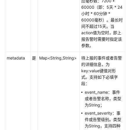
应毫秒数：7200 *
警
60000（即：5天 * 24
发
小时 * 60分钟 *
送
60000毫秒）。最长时
结
间不超过15天。当
果
action值为空时，即上
报告警时需要时指定该
删
参数。
除
静
metadata
是
Map<String,String>
待上报的事件或者告警
默
的详细信息，为
规
key:value键值对形
则
式。支持如下必填字
段：
新
event_name：事件
增
或者告警名称，类型
静
为String；
默
event_severity：事
规
件或告警级别。类型
则
为String，支持四种