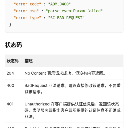
"error_code"
:
"AOM.0400"
,
警
"error_msg"
:
"parse eventParam failed"
,
规
则
"error_type"
:
"SC_BAD_REQUEST"
}
删
除
事
状态码
件
类
状态码
描述
告
警
204
No Content 表示请求成功，但没有内容返回。
规
则
400
BadRequest 非法请求。建议直接修改该请求，不要重
试该请求。
查
询
401
Unauthorized 在客户端提供认证信息后，返回该状态
事
码，表明服务端指出客户端所提供的认证信息不正确或
件
非法。
告
警