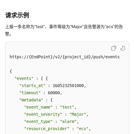
获
取
请求示例
告
警
上报一条名称为“test”、事件等级为“Major”且告警源为“ecs”的告
行
警。
动
规
则
列
https://{EndPoint}/v2/{project_id}/push/events

表
{

查
"events"
 : [ {

询
"starts_at"
 : 1605232501000,

事
"timeout"
 : 60000,

件
"metadata"
 : {

类
"event_name"
 : 
"test"
,

告
警
"event_severity"
 : 
"Major"
,

规
"event_type"
 : 
"alarm"
,

则
"resource_provider"
 : 
"ecs"
,

列