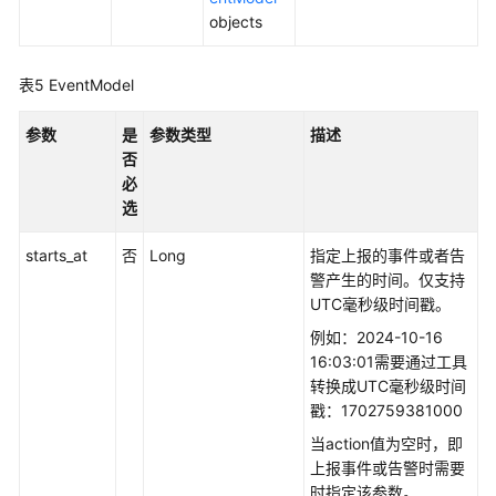
objects
（2.0）
（吉
隆
表5
EventModel
坡
区
参数
是
参数类型
描述
域）
否
必
API
选
参
考
starts_at
否
Long
指定上报的事件或者告
（吉
警产生的时间。仅支持
隆
UTC毫秒级时间戳。
坡
例如：2024-10-16
区
16:03:01需要通过工具
域）
转换成UTC毫秒级时间
戳：1702759381000
使
用
当action值为空时，即
前
上报事件或告警时需要
必
时指定该参数。