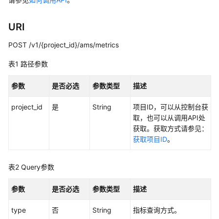
说
明
URI
快
速
POST /v1/{project_id}/ams/metrics
入
表1
路径参数
门
参数
是否必选
参数类型
描述
用
户
project_id
是
String
项目ID，可以从控制台获
指
取，也可以从调用API处
南
获取。获取方式请参见：
获取项目ID
。
最
佳
实
表2
Query参数
践
参数
是否必选
参数类型
描述
API
参
type
否
String
指标查询方式。