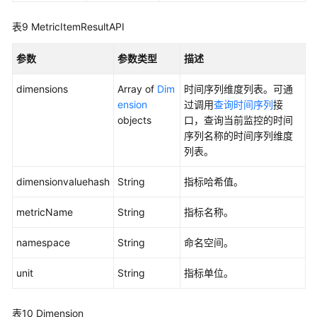
有
服
表9
MetricItemResultAPI
务
发
参数
参数类型
描述
现
规
dimensions
Array of
Dim
时间序列维度列表。可通
则
ension
过调用
查询时间序列
接
objects
口，查询当前监控的时间
添
序列名称的时间序列维度
加
列表。
阈
值
dimensionvaluehash
String
指标哈希值。
规
metricName
则
String
指标名称。
namespace
String
命名空间。
查
询
unit
String
指标单位。
阈
值
规
表10
Dimension