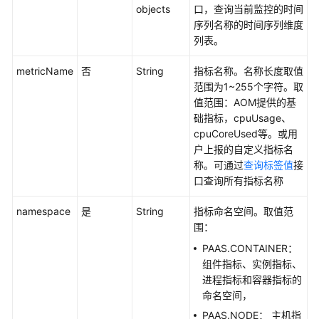
objects
口，查询当前监控的时间
读
序列名称的时间序列维度
列表。
API
概
metricName
否
String
指标名称。名称长度取值
览
范围为1~255个字符。取
值范围：AOM提供的基
如
础指标，cpuUsage、
何
cpuCoreUsed等。或用
调
户上报的自定义指标名
用
称。可通过
查询标签值
接
API
口查询所有指标名称
API
namespace
是
String
指标命名空间。取值范
围：
告
PAAS.CONTAINER：
警
组件指标、实例指标、
进程指标和容器指标的
监
命名空间，
控
PAAS.NODE： 主机指