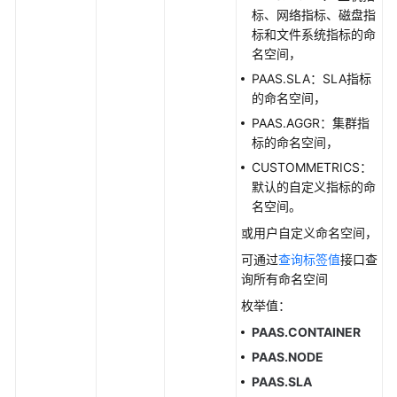
标、网络指标、磁盘指
查
标和文件系统指标的命
询
名空间，
时
间
PAAS.SLA：SLA指标
序
的命名空间，
列
PAAS.AGGR：集群指
标的命名空间，
查
CUSTOMMETRICS：
询
默认的自定义指标的命
时
名空间。
序
或用户自定义命名空间，
数
据
可通过
查询标签值
接口查
询所有命名空间
查
枚举值：
询
PAAS.CONTAINER
指
标
PAAS.NODE
PAAS.SLA
查