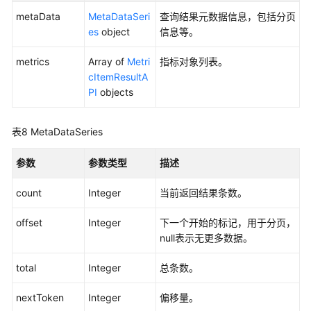
发
metaData
MetaDataSeri
查询结果元数据信息，包括分页
现
es
object
信息等。
规
则
metrics
Array of
Metri
指标对象列表。
cItemResultA
删
PI
objects
除
服
表8
MetaDataSeries
务
发
参数
参数类型
描述
现
规
count
Integer
当前返回结果条数。
则
offset
Integer
下一个开始的标记，用于分页，
查
null表示无更多数据。
询
系
total
Integer
总条数。
统
中
nextToken
Integer
偏移量。
已