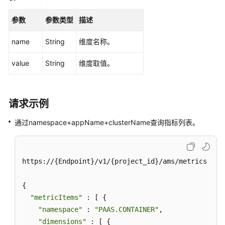
则
列
参数
参数类型
描述
表
name
String
维度名称。
修
改
value
String
维度取值。
阈
值
规
请求示例
则
通过namespace+appName+clusterName查询指标列表。
删
除
阈
值
https://{Endpoint}/v1/{project_id}/ams/metrics

规
则
{

"metricItems"
 : [ {

查
"namespace"
 : 
"PAAS.CONTAINER"
,

询
"dimensions"
 : [ {
