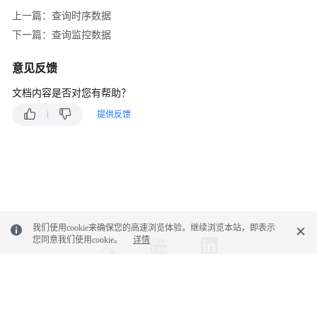
拉
上一篇：查询时序数据
区
下一篇：查询监控数据
域）
意见反馈
API
文档内容是否对您有帮助？
参
考
提供反馈
（安
卡
拉
区
域）
用
我们使用cookie来确保您的高速浏览体验。继续浏览本站，即表示
户
您同意我们使用cookie。
详情
指
南
（1.0）
（联
© 2026, 华为云计算技术有限公司及其关联公司。保留一切权利。
盟