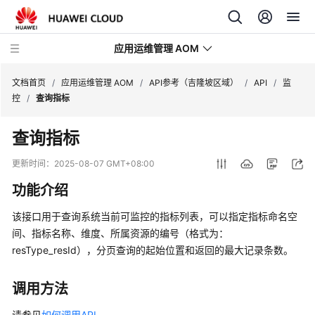
应用运维管理 AOM
文档首页
/
应用运维管理 AOM
/
API参考（吉隆坡区域）
/
API
/
监
控
/
查询指标
最
查询指标
新
动
更新时间：
2025-08-07 GMT+08:00
态
功能介绍
产
该接口用于查询系统当前可监控的指标列表，可以指定指标命名空
品
间、指标名称、维度、所属资源的编号（格式为：
介
resType_resId），分页查询的起始位置和返回的最大记录条数。
绍
计
调用方法
费
请参见
如何调用API
。