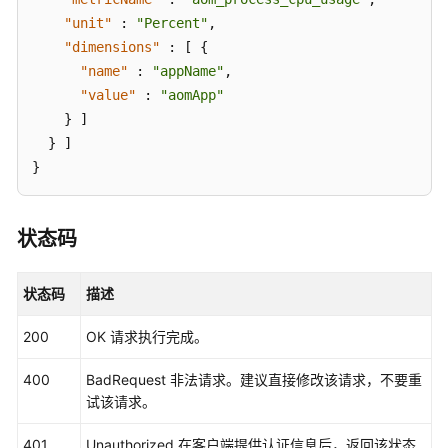
略
"unit"
:
"Percent"
,
和
"dimensions"
授
:
[
{
权
"name"
:
"appName"
,
项
"value"
:
"aomApp"
}
]
附
}
]
录
}
修
订
状态码
记
录
状态码
描述
用
200
OK 请求执行完成。
户
指
400
BadRequest 非法请求。建议直接修改该请求，不要重
南
试该请求。
（阿
布
401
Unauthorized 在客户端提供认证信息后，返回该状态