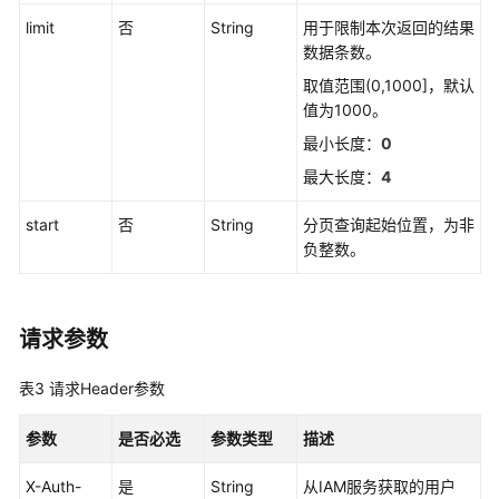
考
limit
否
String
用于限制本次返回的结果
SDK
数据条数。
参
取值范围(0,1000]，默认
考
值为1000。
最小长度：
0
常
见
最大长度：
4
问
start
否
String
分页查询起始位置，为非
题
负整数。
视
频
帮
请求参数
助
表3
请求Header参数
AOM
1.0
参数
是否必选
参数类型
描述
文
档
X-Auth-
是
String
从IAM服务获取的用户