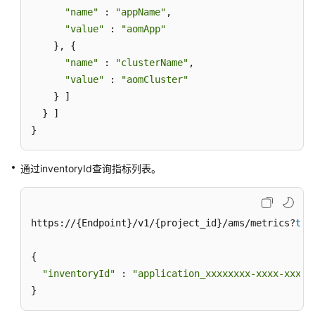
单
"name"
 : 
"appName"
,

条
"value"
 : 
"aomApp"
阈
    }, {

值
"name"
 : 
"clusterName"
,

规
"value"
 : 
"aomCluster"
则
    } ]

  } ]

批
量
}
删
除
通过inventoryId查询指标列表。
阈
值
规
则
https://{Endpoint}/v1/{project_id}/ams/metrics?
typ
Prometheus
{

监
"inventoryId"
 : 
"application_xxxxxxxx-xxxx-xxxx-
控
}