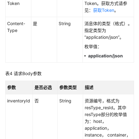
Token
Token。获取方式请参
更
见：
获取Token
。
多
文
Content-
是
String
消息体的类型（格式）。
档
Type
指定类型为
“application/json”。
用
枚举值：
户
application/json
指
南
（1.0）
表4
请求Body参数
（吉
隆
参数
是否必选
参数类型
描述
坡
区
inventoryId
否
String
资源编号，格式为
域）
resType_resId。其中
resType部分的枚举值
用
为：host，
户
application，
指
instance， container，
南