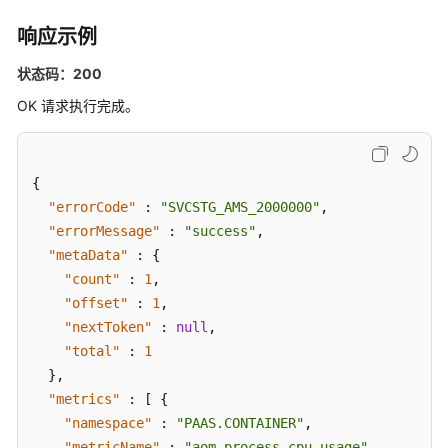
日
志
响应示例
Prometheus
状态码：200
实
OK 请求执行完成。
例
配
{
置
管
"errorCode"
:
"SVCSTG_AMS_2000000"
,
理
"errorMessage"
:
"success"
,
"metaData"
:
{
应
"count"
:
1
,
用
"offset"
:
1
,
示
"nextToken"
:
null
,
例
"total"
:
1
}
,
权
"metrics"
:
[
{
限
"namespace"
:
"PAAS.CONTAINER"
,
策
"metricName"
:
"aom_process_cpu_usage"
,