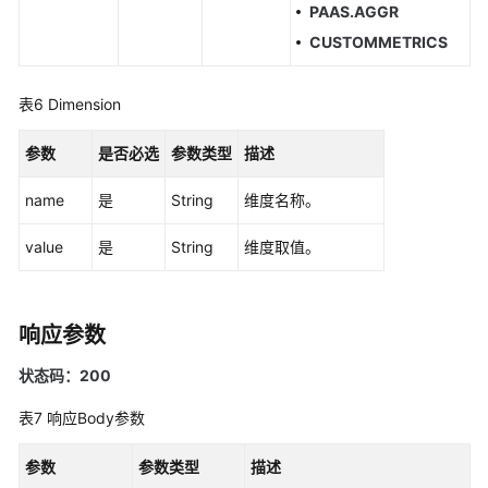
PAAS.AGGR
询
CUSTOMMETRICS
监
控
数
表6
Dimension
据
参数
是否必选
参数类型
描述
添
加
name
是
String
维度名称。
监
控
value
是
String
维度取值。
数
据
响应参数
添
加
状态码：200
或
修
表7
响应Body参数
改
服
参数
参数类型
描述
务