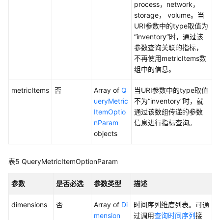
process，network，
（2.0）
storage， volume。当
（吉
URI参数中的type取值为
隆
“inventory”时，通过该
坡
参数查询关联的指标，
区
不再使用metricItems数
域）
组中的信息。
API
metricItems
否
Array of
Q
当URI参数中的type取值
参
ueryMetric
不为“inventory”时，就
考
ItemOptio
通过该数组传递的参数
（吉
nParam
信息进行指标查询。
隆
objects
坡
区
表5
QueryMetricItemOptionParam
域）
参数
是否必选
参数类型
描述
使
用
dimensions
否
Array of
Di
时间序列维度列表。可通
前
mension
过调用
查询时间序列
接
必