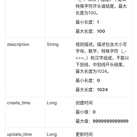
特殊字符开头或结尾，最大
（2.0）
长度为100。
（吉
隆
最小长度：
1
坡
最大长度：
100
区
域）
description
String
规则描述。描述包含大小写
字母，数字，特殊字符（_-
API
<>=,.）和汉字组成，不能以
参
下划线、中划线开头结尾，
考
最大长度为1024。
（吉
最小长度：
0
隆
坡
最大长度：
1024
区
域）
create_time
Long
创建时间
最小值：
0
使
最大值：
9999999999999
用
前
update_time
Long
更新时间
必