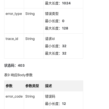
最大长度：
1024
信
息
error_type
String
错误类型
统
最小长度：
0
计
最大长度：
128
事
件
trace_id
String
请求id
告
最小长度：
32
警
信
最大长度：
32
息
状态码：403
上
报
表9
响应Body参数
事
件
参数
参数类型
描述
或
告
error_code
String
错误码
警
最小长度：
12
信