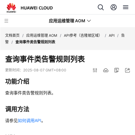
应用运维管理 AOM
文档首页
/
应用运维管理 AOM
/
API参考（吉隆坡区域）
/
API
/
告
警
/
查询事件类告警规则列表
最
查询事件类告警规则列表
新
动
更新时间：
2025-08-07 GMT+08:00
态
功能介绍
产
查询事件类告警规则列表。
品
介
绍
调用方法
请参见
如何调用API
。
计
费