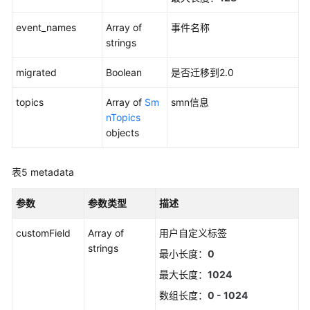
修
event_names
改
Array of
事件名称
静
strings
默
migrated
Boolean
是否迁移到2.0
规
则
topics
Array of
Sm
smn信息
nTopics
获
objects
取
静
默
表5
metadata
规
则
参数
参数类型
描述
列
表
customField
Array of
用户自定义标签
strings
最小长度：
0
通
过
最大长度：
1024
告
数组长度：
0 - 1024
警