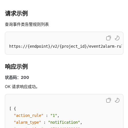
记
录
请求示例
用
查询事件类告警规则列表
户
指
南
https://{endpoint}/v2/{project_id}/event2alarm-rule
（阿
布
扎
响应示例
比
区
状态码：200
域）
OK 请求响应成功。
API
参
考
[
{
（阿
"action_rule"
:
"1"
,
布
"alarm_type"
:
"notification"
,
扎