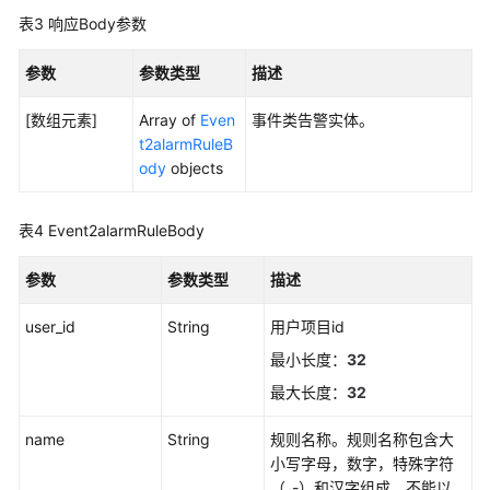
表3
响应Body参数
更
多
参数
参数类型
描述
文
档
[数组元素]
Array of
Even
事件类告警实体。
t2alarmRuleB
用
ody
objects
户
指
南
表4
Event2alarmRuleBody
（1.0）
（吉
参数
参数类型
描述
隆
坡
user_id
String
用户项目id
区
最小长度：
32
域）
最大长度：
32
用
name
String
规则名称。规则名称包含大
户
小写字母，数字，特殊字符
指
（_-）和汉字组成，不能以
南