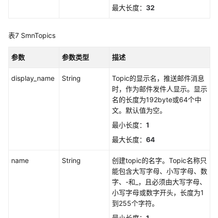
获
最大长度：
32
取
告
警
表7
SmnTopics
行
动
参数
参数类型
描述
规
则
display_name
String
Topic的显示名，推送邮件消息
列
时，作为邮件发件人显示。显示
表
名的长度为192byte或64个中
文。默认值为空。
查
最小长度：
1
询
最大长度：
64
事
件
name
String
创建topic的名字。Topic名称只
类
能包含大写字母、小写字母、数
告
字、-和_，且必须由大写字母、
警
小写字母或数字开头，长度为1
规
到255个字符。
则
列
最小长度：
1