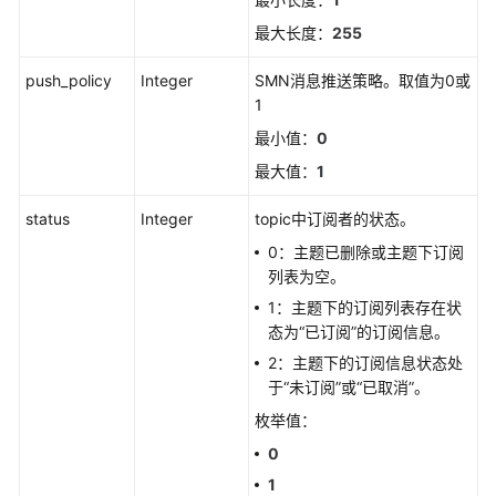
表
最大长度：
255
新
push_policy
Integer
SMN消息推送策略。取值为0或
增
1
一
最小值：
0
条
最大值：
1
事
件
status
Integer
topic中订阅者的状态。
类
告
0：主题已删除或主题下订阅
警
列表为空。
规
1：主题下的订阅列表存在状
则
态为“已订阅”的订阅信息。
2：主题下的订阅信息状态处
更
于“未订阅”或“已取消”。
新
事
枚举值：
件
0
类
1
告