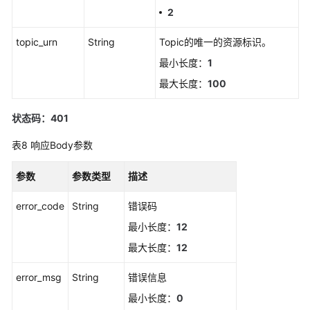
警
2
规
topic_urn
String
Topic的唯一的资源标识。
则
最小长度：
1
删
最大长度：
100
除
事
状态码：401
件
类
表8
响应Body参数
告
警
参数
参数类型
描述
规
则
error_code
String
错误码
最小长度：
12
查
询
最大长度：
12
事
件
error_msg
String
错误信息
告
最小长度：
0
警