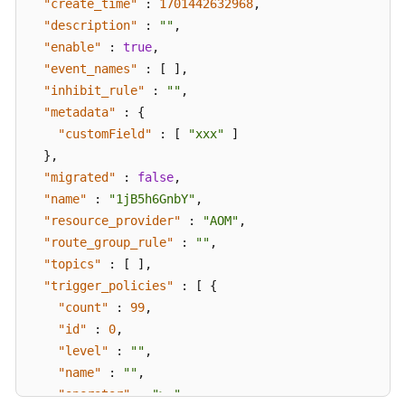
"create_time"
:
1701442632968
,
比
"description"
:
""
,
区
域）
"enable"
:
true
,
"event_names"
:
[
]
,
用
"inhibit_rule"
:
""
,
户
"metadata"
:
{
指
"customField"
:
[
"xxx"
]
南
}
,
（安
"migrated"
:
false
,
卡
"name"
:
"1jB5h6GnbY"
,
拉
"resource_provider"
:
"AOM"
,
区
"route_group_rule"
:
""
,
域）
"topics"
:
[
]
,
"trigger_policies"
:
[
{
API
"count"
:
99
,
参
考
"id"
:
0
,
（安
"level"
:
""
,
卡
"name"
:
""
,
拉
"operator"
:
">="
,