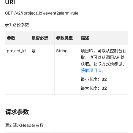
说
URI
明
GET /v2/{project_id}/event2alarm-rule
快
表1
路径参数
速
入
参数
是否必选
参数类型
描述
门
project_id
是
String
项目ID，可以从控制台获
用
取，也可以从调用API处
户
获取。获取方式请参见：
指
获取项目ID
。
南
最小长度：
32
最
最大长度：
32
佳
实
践
请求参数
API
表2
请求Header参数
参