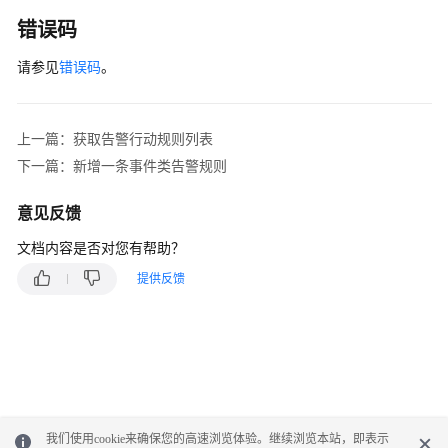
权
错误码
限
请参见
错误码
。
上一篇：获取告警行动规则列表
下一篇：新增一条事件类告警规则
意见反馈
文档内容是否对您有帮助？
提供反馈
我们使用cookie来确保您的高速浏览体验。继续浏览本站，即表示