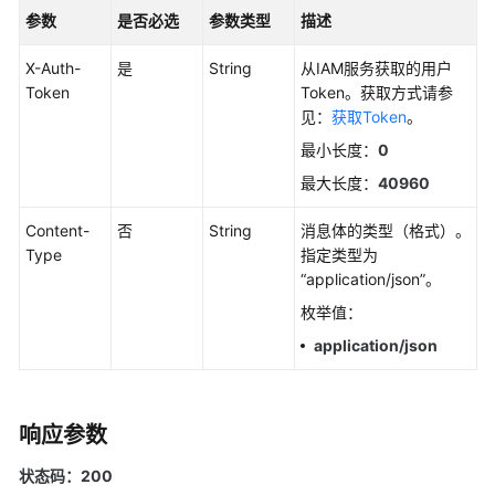
考
参数
是否必选
参数类型
描述
SDK
X-Auth-
是
String
从IAM服务获取的用户
参
Token
Token。获取方式请参
考
见：
获取Token
。
最小长度：
0
常
见
最大长度：
40960
问
题
Content-
否
String
消息体的类型（格式）。
Type
指定类型为
视
“application/json”。
频
枚举值：
帮
application/json
助
AOM
1.0
响应参数
文
档
状态码：200