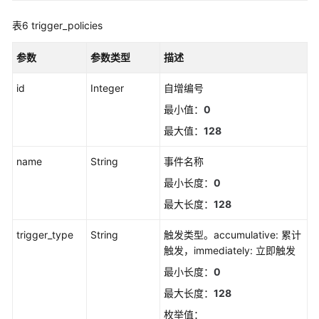
规
表6
trigger_policies
则
名
称
参数
参数类型
描述
获
id
取
Integer
自增编号
告
最小值：
0
警
最大值：
128
行
动
name
String
事件名称
规
则
最小长度：
0
最大长度：
128
新
增
trigger_type
String
触发类型。accumulative: 累计
告
触发，immediately: 立即触发
警
最小长度：
0
行
动
最大长度：
128
规
枚举值：