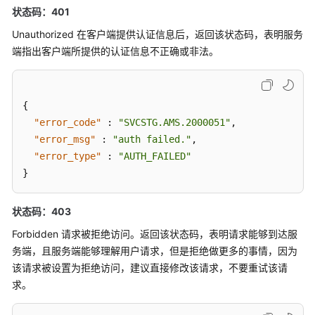
区
"period"
:
300
,
状态码：401
域）
"trigger_type"
:
"accumulative"
Unauthorized 在客户端提供认证信息后，返回该状态码，表明服务
}
]
,
用
端指出客户端所提供的认证信息不正确或非法。
"update_time"
:
0
,
户
"user_id"
:
"2a473356cca5487f8373be891bffc1cf"
指
}
]
南
{
（1.0）
"error_code"
:
"SVCSTG.AMS.2000051"
,
（联
"error_msg"
:
"auth failed."
,
盟
"error_type"
:
"AUTH_FAILED"
区
}
域）
API（联
状态码：403
盟
Forbidden 请求被拒绝访问。返回该状态码，表明请求能够到达服
区
务端，且服务端能够理解用户请求，但是拒绝做更多的事情，因为
域）
该请求被设置为拒绝访问，建议直接修改该请求，不要重试该请
求。
用
户