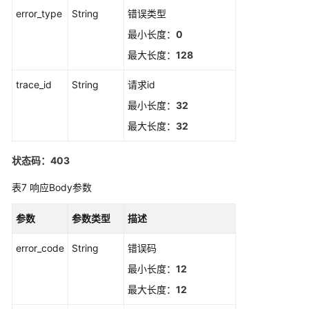
error_type
String
警
错误类型
发
最小长度：
0
送
最大长度：
128
结
果
trace_id
String
请求id
最小长度：
32
删
除
最大长度：
32
静
默
状态码：403
规
则
表7
响应Body参数
新
参数
参数类型
描述
增
静
error_code
String
错误码
默
最小长度：
12
规
则
最大长度：
12