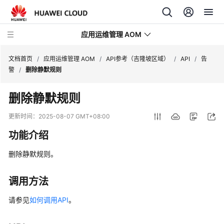
应用运维管理 AOM
文档首页
/
应用运维管理 AOM
/
API参考（吉隆坡区域）
/
API
/
告
警
/
删除静默规则
最
删除静默规则
新
动
更新时间：
2025-08-07 GMT+08:00
态
功能介绍
产
删除静默规则。
品
介
绍
调用方法
请参见
如何调用API
。
计
费