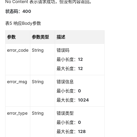
No Content 表示请求成功，但没有内容返回。
（2.0）
状态码：400
（吉
隆
表5
响应Body参数
坡
区
参数
参数类型
描述
域）
error_code
String
错误码
API
最小长度：
12
参
考
最大长度：
12
（吉
隆
error_msg
String
错误信息
坡
最小长度：
0
区
最大长度：
1024
域）
error_type
String
错误类型
使
用
最小长度：
0
前
最大长度：
128
必