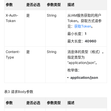
考
参数
是否必选
参数类型
描述
SDK
X-Auth-
是
String
从IAM服务获取的用户
参
Token
Token。获取方式请参
考
见：
获取Token
。
最小长度：
1
常
见
最大长度：
40960
问
题
Content-
是
String
消息体的类型（格式）。
Type
指定类型为
视
“application/json”。
频
枚举值：
帮
application/json
助
AOM
表3
请求Body参数
1.0
文
参数
是否必选
参数类型
描述
档