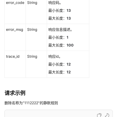
error_code
String
响应码。
规
则
最小长度：
13
名
最大长度：
13
称
获
error_msg
String
响应信息描述。
取
最小长度：
1
告
警
最大长度：
100
行
动
trace_id
String
响应id。
规
最小长度：
12
则
最大长度：
12
新
增
告
请求示例
警
行
删除名称为"1112222"的静默规则
动
规