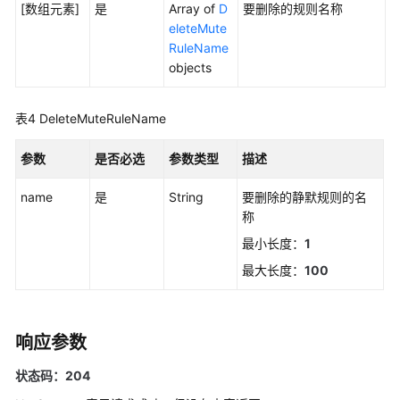
[数组元素]
是
Array of
D
要删除的规则名称
更
eleteMute
多
RuleName
文
objects
档
表4
DeleteMuteRuleName
用
户
参数
是否必选
参数类型
描述
指
南
name
是
String
要删除的静默规则的名
（1.0）
称
（吉
隆
最小长度：
1
坡
最大长度：
100
区
域）
响应参数
用
户
状态码：204
指
南