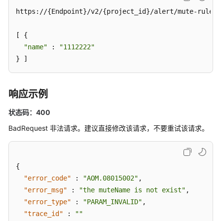
则
https://{Endpoint}/v2/{project_id}/alert/mute-rules

删
[ {

除
"name"
 : 
"1112222"
告
} ]
警
行
动
规
响应示例
则
状态码：400
修
BadRequest 非法请求。建议直接修改该请求，不要重试该请求。
改
告
警
{
行
"error_code"
:
"AOM.08015002"
,
动
"error_msg"
规
:
"the muteName is not exist"
,
则
"error_type"
:
"PARAM_INVALID"
,
"trace_id"
:
""