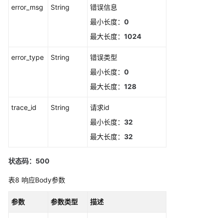
error_msg
String
错误信息
修
改
最小长度：
0
静
最大长度：
1024
默
规
error_type
String
错误类型
则
最小长度：
0
获
最大长度：
128
取
静
trace_id
String
请求id
默
最小长度：
32
规
最大长度：
32
则
列
表
状态码：500
表8
响应Body参数
通
过
参数
参数类型
描述
告
警