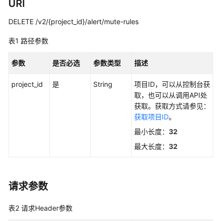
说
URI
明
DELETE /v2/{project_id}/alert/mute-rules
快
表1
路径参数
速
入
参数
是否必选
参数类型
描述
门
project_id
是
String
项目ID，可以从控制台获
用
取，也可以从调用API处
户
获取。获取方式请参见：
指
获取项目ID
。
南
最小长度：
32
最
最大长度：
32
佳
实
践
请求参数
API
表2
请求Header参数
参