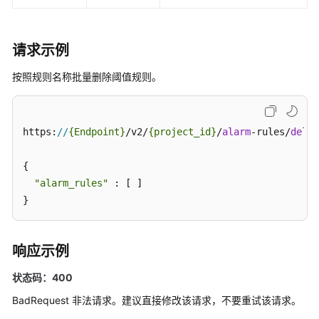
（2.0）
（吉
隆
请求示例
坡
按照规则名称批量删除阈值规则。
区
域）
API
https:
//
{Endpoint}
/v2/
{project_id}
/
alarm
-rules/
delet
参
考
{

（吉
"alarm_rules"
 : [ ]

隆
}
坡
区
域）
响应示例
使
状态码：400
用
BadRequest 非法请求。建议直接修改该请求，不要重试该请求。
前
必