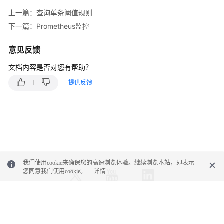
询
上一篇：查询单条阈值规则
监
下一篇：Prometheus监控
控
数
意见反馈
据
文档内容是否对您有帮助？
添
提供反馈
加
监
控
数
据
添
我们使用cookie来确保您的高速浏览体验。继续浏览本站，即表示
加
您同意我们使用cookie。
详情
或
修
改
服
© 2026, 华为云计算技术有限公司及其关联公司。保留一切权利。
务