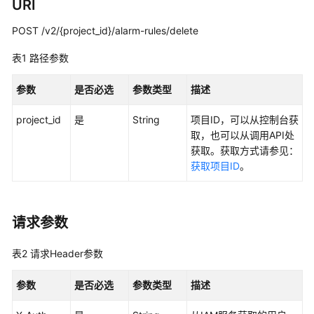
说
URI
明
POST /v2/{project_id}/alarm-rules/delete
快
表1
路径参数
速
入
参数
是否必选
参数类型
描述
门
project_id
是
String
项目ID，可以从控制台获
用
取，也可以从调用API处
户
获取。获取方式请参见：
指
获取项目ID
。
南
最
请求参数
佳
实
践
表2
请求Header参数
API
参数
是否必选
参数类型
描述
参