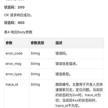
更
状态码：200
多
OK 请求响应成功。
文
档
状态码：400
表4
响应Body参数
用
户
参数
参数类型
描述
指
南
error_code
String
错误码。
（1.0）
（吉
error_msg
String
错误信息描述。
隆
坡
error_type
String
错误类型。
区
域）
trace_id
String
跟踪编号。主要用于开发人员快
速搜索日志，定位问题。当返回
用
的状态码为2xx时，trace_id为
户
空；当返回4xx的状态码时，
指
trace_id不为空。
南