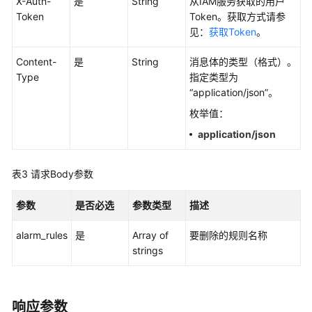
考
X-Auth-
是
String
从IAM服务获取的用户
Token
Token。获取方式请参
见：
获取Token
。
SDK
参
Content-
是
String
消息体的类型（格式）。
考
Type
指定类型为
“application/json”。
常
见
枚举值：
问
application/json
题
视
表3
请求Body参数
频
帮
参数
是否必选
参数类型
描述
助
alarm_rules
是
Array of
要删除的规则名称
strings
AOM
1.0
文
档
响应参数