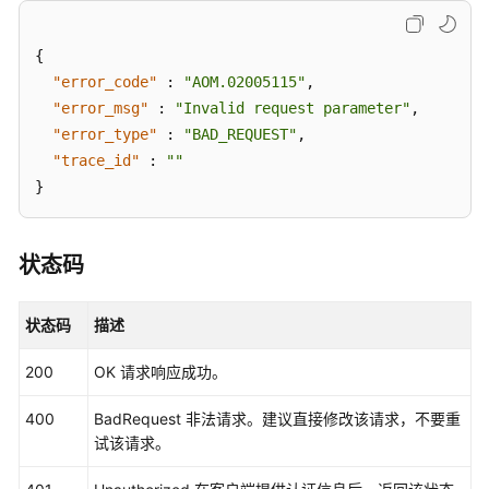
读
{
API
"error_code"
:
"AOM.02005115"
,
概
"error_msg"
:
"Invalid request parameter"
,
览
"error_type"
:
"BAD_REQUEST"
,
"trace_id"
:
""
如
}
何
调
用
状态码
API
API
状态码
描述
告
200
OK 请求响应成功。
警
400
BadRequest 非法请求。建议直接修改该请求，不要重
监
试该请求。
控