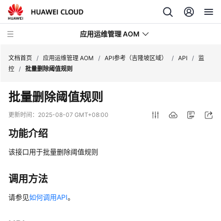
应用运维管理 AOM
文档首页
/
应用运维管理 AOM
/
API参考（吉隆坡区域）
/
API
/
监
控
/
批量删除阈值规则
最
批量删除阈值规则
新
动
更新时间：
2025-08-07 GMT+08:00
态
功能介绍
产
该接口用于批量删除阈值规则
品
介
绍
调用方法
请参见
如何调用API
。
计
费