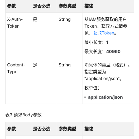
考
参数
是否必选
参数类型
描述
SDK
X-Auth-
是
String
从IAM服务获取的用户
参
Token
Token。获取方式请参
考
见：
获取Token
。
最小长度：
1
常
见
最大长度：
40960
问
题
Content-
是
String
消息体的类型（格式）。
Type
指定类型为
视
“application/json”。
频
枚举值：
帮
application/json
助
AOM
表3
请求Body参数
1.0
文
参数
是否必选
参数类型
描述
档