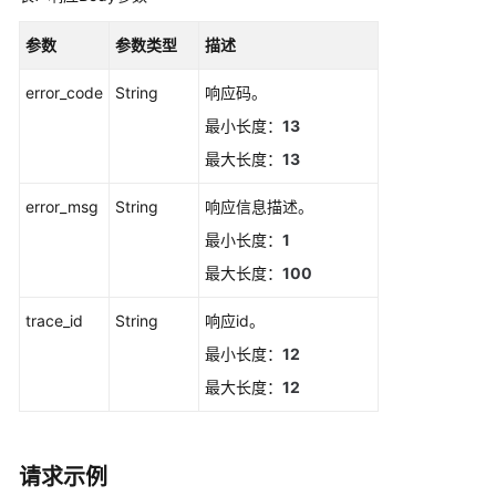
修
改
参数
参数类型
描述
静
error_code
String
默
响应码。
规
最小长度：
13
则
最大长度：
13
获
error_msg
String
响应信息描述。
取
最小长度：
1
静
默
最大长度：
100
规
则
trace_id
String
响应id。
列
最小长度：
12
表
最大长度：
12
通
过
告
请求示例
警