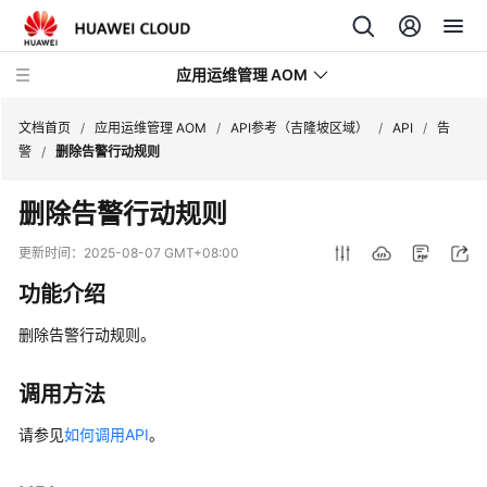
应用运维管理 AOM
文档首页
/
应用运维管理 AOM
/
API参考（吉隆坡区域）
/
API
/
告
警
/
删除告警行动规则
最
删除告警行动规则
新
动
更新时间：
2025-08-07 GMT+08:00
态
功能介绍
产
删除告警行动规则。
品
介
绍
调用方法
请参见
如何调用API
。
计
费