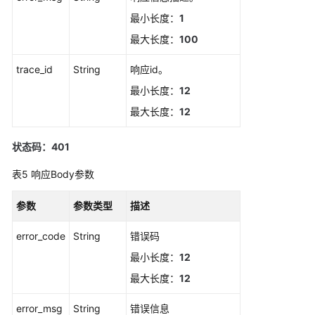
（2.0）
最小长度：
1
（吉
最大长度：
100
隆
坡
trace_id
String
响应id。
区
最小长度：
12
域）
最大长度：
12
API
参
状态码：401
考
（吉
表5
响应Body参数
隆
坡
参数
参数类型
描述
区
域）
error_code
String
错误码
最小长度：
12
使
最大长度：
12
用
前
error_msg
String
错误信息
必