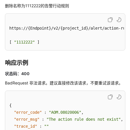
规
删除名称为1112222的告警行动规则
则
名
称
https://{Endpoint}/v2/{project_id}/alert/action-rule
获
取
[ 
"1112222"
告
 ]
警
行
动
响应示例
规
状态码：400
则
BadRequest 非法请求。建议直接修改该请求，不要重试该请求。
新
增
告
{
警
"error_code"
:
"AOM.08020006"
,
行
"error_msg"
动
:
"The action rule does not exist"
,
规
"trace_id"
:
""