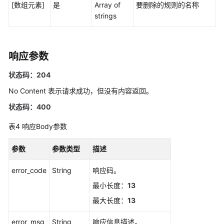
[数组元素]
是
Array of
要删除的规则的名称
更
strings
多
文
档
响应参数
用
状态码：204
户
No Content 表示请求成功，但没有内容返回。
指
南
状态码：400
（1.0）
（吉
表4
响应Body参数
隆
坡
参数
参数类型
描述
区
域）
error_code
String
响应码。
最小长度：
13
用
最大长度：
13
户
指
error_msg
String
响应信息描述。
南