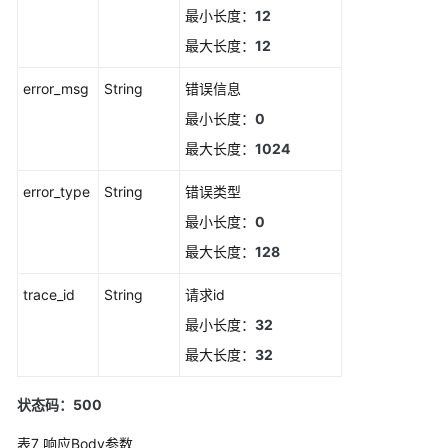
最小长度：
12
警
发
最大长度：
12
送
结
error_msg
String
错误信息
果
最小长度：
0
最大长度：
1024
删
除
error_type
String
错误类型
静
默
最小长度：
0
规
最大长度：
128
则
trace_id
String
请求id
新
最小长度：
32
增
静
最大长度：
32
默
规
状态码：500
则
表7
响应Body参数