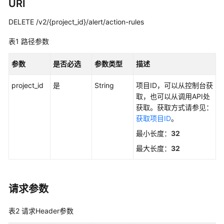
说
URI
明
DELETE /v2/{project_id}/alert/action-rules
快
表1
路径参数
速
入
参数
是否必选
参数类型
描述
门
project_id
是
String
项目ID，可以从控制台获
用
取，也可以从调用API处
户
获取。获取方式请参见：
指
获取项目ID
。
南
最小长度：
32
最
最大长度：
32
佳
实
践
请求参数
API
表2
请求Header参数
参