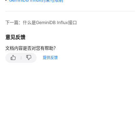
介
绍
GeminiDB
下一篇：什么是GeminiDB Influx接口
Redis
接
意见反馈
口
文档内容是否对您有帮助？
GeminiDB
提供反馈
Influx
接
口
产
品
介
绍
什
么