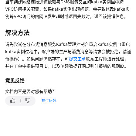
说
当前创建网络连接通道依赖与DMS服务交互的kafka实例里中跨
明
VPC访问相关配置，如果kafka实例出现问题，会导致修改kafka实
例跨VPC访问的内网IP发生超时或返回失败时，返回该报错信息。
快
速
解决方法
入
门
请先尝试在分布式消息服务Kafka管理控制台重启kafka实例（重启
kafka实例过程中，客户端的生产与消费消息等请求会被拒绝，请谨
用
慎操作）。如果问题仍然存在，可
提交工单
联系工程师进行处理，
户
并在工单中提供项目ID，以及创建数据订阅规则时报错的规则ID。
指
南
意见反馈
最
文档内容是否对您有帮助？
佳
提供反馈
实
践
API
参