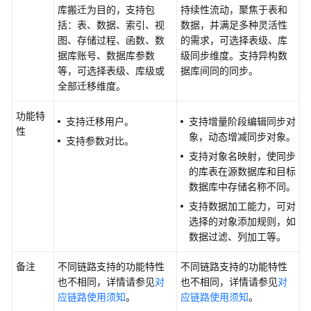
说
库搬迁为目的，支持包
持续性流动，聚焦于表和
明
括：表、数据、索引、视
数据，并满足多种灵活性
图、存储过程、函数、数
的需求，可选择表级、库
快
据库账号、数据库参数
级同步维度。支持异构数
速
等，可选择表级、库级或
据库间同的同步。
入
全部迁移维度。
门
功能特
支持迁移用户。
支持增量阶段编辑同步对
用
性
象，动态增减同步对象。
户
支持参数对比。
指
支持对象名映射，使同步
南
的库表在源数据库和目标
数据库中存储名称不同。
最
支持数据加工能力，可对
佳
选择的对象添加规则，如
实
数据过滤、列加工等。
践
备注
不同链路支持的功能特性
不同链路支持的功能特性
安
也不相同，详情请参见
对
也不相同，详情请参见
对
全
应链路使用须知
。
应链路使用须知
。