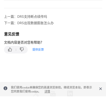
白
皮
书
上一篇：DRS支持断点续传吗
API
下一篇：DRS出现数据膨胀怎么办
参
考
意见反馈
文档内容是否对您有帮助？
SDK
参
提供反馈
考
常
见
问
题
我们使用cookie来确保您的高速浏览体验。继续浏览本站，即表示
故
您同意我们使用cookie。
详情
障
排