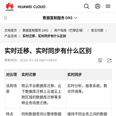
数据复制服务 DRS
文档首页
/
数据复制服务 DRS
/
用户指南（巴黎区域）
/
常见问题
/
产品咨询
/
实时迁移、实时同步有什么区别
最
实时迁移、实时同步有什么区别
新
动
更新时间：
2023-01-05 GMT+08:00
态
对比项
实时迁移
实时同步
产
品
适用场
跨云平台数据库迁移、云
实时分析，报表系统，数
介
景
下数据库迁移上云或云上
仓环境等。
绍
跨区域的数据库迁移等多
种业务场景迁移。
计
费
特点
同构数据库间以整体数据
维持不同业务之间的数据