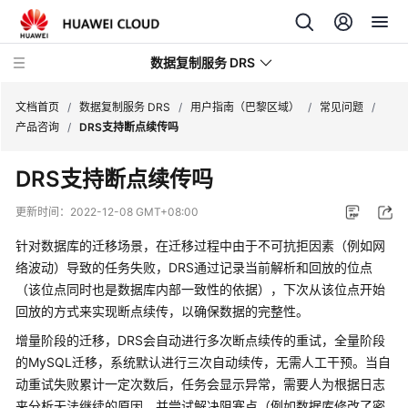
数据复制服务 DRS
文档首页
/
数据复制服务 DRS
/
用户指南（巴黎区域）
/
常见问题
/
产品咨询
/
DRS支持断点续传吗
最
DRS支持断点续传吗
新
动
更新时间：
2022-12-08 GMT+08:00
态
针对数据库的迁移场景，在迁移过程中由于不可抗拒因素（例如网
产
络波动）导致的任务失败，DRS通过记录当前解析和回放的位点
品
（该位点同时也是数据库内部一致性的依据），下次从该位点开始
介
回放的方式来实现断点续传，以确保数据的完整性。
绍
增量阶段的迁移，DRS会自动进行多次断点续传的重试，全量阶段
的MySQL迁移，系统默认进行三次自动续传，无需人工干预。当自
计
动重试失败累计一定次数后，任务会显示异常，需要人为根据日志
费
来分析无法继续的原因，并尝试解决阻塞点（例如数据库修改了密