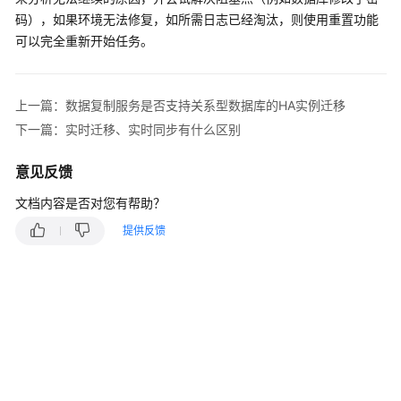
说
码），如果环境无法修复，如所需日志已经淘汰，则使用重置功能
明
可以完全重新开始任务。
快
速
入
上一篇：数据复制服务是否支持关系型数据库的HA实例迁移
门
下一篇：实时迁移、实时同步有什么区别
用
意见反馈
户
指
文档内容是否对您有帮助？
南
提供反馈
最
佳
实
践
安
全