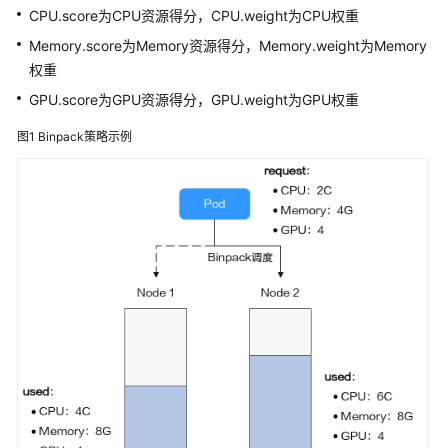
参
CPU.score为CPU资源得分，CPU.weight为CPU权重
考
Memory.score为Memory资源得分，Memory.weight为Memory
权重
常
见
GPU.score为GPU资源得分，GPU.weight为GPU权重
问
图1
Binpack策略示例
题
视
频
帮
助
更
多
文
档
用
户