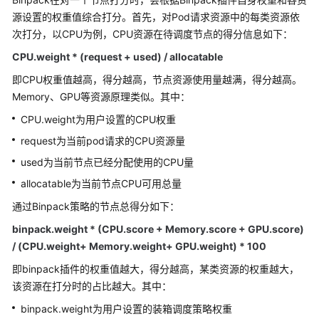
源设置的权重值综合打分。首先，对Pod请求资源中的每类资源依
用
次打分，以CPU为例，CPU资源在待调度节点的得分信息如下：
户
指
CPU.weight * (request + used) / allocatable
南
即CPU权重值越高，得分越高，节点资源使用量越满，得分越高。
Memory、GPU等资源原理类似。其中：
最
佳
CPU.weight为用户设置的CPU权重
实
request为当前pod请求的CPU资源量
践
used为当前节点已经分配使用的CPU量
API
allocatable为当前节点CPU可用总量
参
通过Binpack策略的节点总得分如下：
考
binpack.weight * (CPU.score + Memory.score + GPU.score)
SDK
/ (CPU.weight+ Memory.weight+ GPU.weight) * 100
参
即binpack插件的权重值越大，得分越高，某类资源的权重越大，
考
该资源在打分时的占比越大。其中：
binpack.weight为用户设置的装箱调度策略权重
Skill