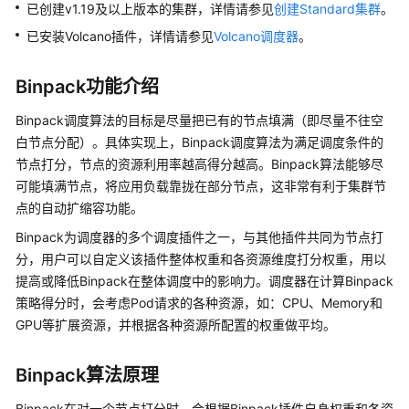
产
已创建v1.19及以上版本的集群，详情请参见
创建Standard集群
。
品
已安装Volcano插件，详情请参见
Volcano调度器
。
介
绍
Binpack功能介绍
计
Binpack调度算法的目标是尽量把已有的节点填满（即尽量不往空
费
白节点分配）。具体实现上，Binpack调度算法为满足调度条件的
说
节点打分，节点的资源利用率越高得分越高。Binpack算法能够尽
明
可能填满节点，将应用负载靠拢在部分节点，这非常有利于集群节
点的自动扩缩容功能。
Kubernetes
基
Binpack为调度器的多个调度插件之一，与其他插件共同为节点打
础
分，用户可以自定义该插件整体权重和各资源维度打分权重，用以
知
提高或降低Binpack在整体调度中的影响力。调度器在计算Binpack
识
策略得分时，会考虑Pod请求的各种资源，如：CPU、Memory和
GPU等扩展资源，并根据各种资源所配置的权重做平均。
快
速
Binpack算法原理
入
门
Binpack在对一个节点打分时，会根据Binpack插件自身权重和各资