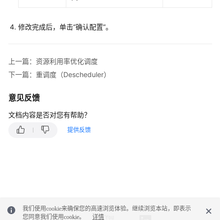
点
节
修改完成后，单击
“确认配置”
。
点
池
上一篇：资源利用率优化调度
工
下一篇：重调度（Descheduler）
作
负
意见反馈
载
文档内容是否对您有帮助？
调
提供反馈
度
调
度
概
述
我们使用cookie来确保您的高速浏览体验。继续浏览本站，即表示
CPU
您同意我们使用cookie。
详情