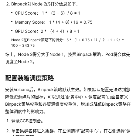
户
Binpack对Node 2的打分信息如下：
指
CPU Score： 1 * （2 + 6）/ 8 = 1
南
（巴
Memory Score： 1 * (4 + 8) / 16 = 0.75
黎
GPU Score：2 * （4 + 4）/ 8 = 1
区
Node 2在Binpack策略下的得分：5 * （1 + 0.75 + 1）/（1 + 1 + 2）*
域）
100 = 343.75
综上，Node 2得分大于Node 1，按照Binpack策略，Pod将会优先
产
调度至Node 2。
品
介
绍
配置装箱调度策略
安装Volcano后，Binpack策略默认生效。如果默认配置无法达到您
产
品
降低资源碎片的目标，可以通过“配置中心 > 调度配置”页面自定义
公
Binpack策略权重和各资源维度权重值，增加或降低Binpack策略在
告
整体调度中的影响力。
登录CCE控制台。
Kubernetes
基
单击集群名称进入集群，在左侧选择“配置中心”，在右侧选择“调