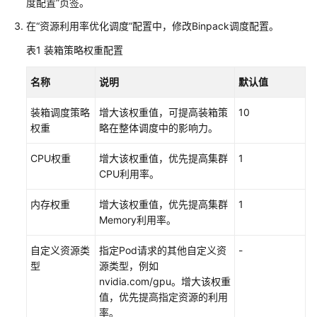
础
度配置”页签。
知
在
“资源利用率优化调度”
配置中，修改Binpack调度配置。
识
表1
装箱策略权重配置
快
速
名称
说明
默认值
入
装箱调度策略
增大该权重值，可提高装箱策
10
门
权重
略在整体调度中的影响力。
高
CPU权重
增大该权重值，优先提高集群
1
危
CPU利用率。
操
作
内存权重
增大该权重值，优先提高集群
1
一
Memory利用率。
览
自定义资源类
指定Pod请求的其他自定义资
-
集
型
源类型，例如
群
nvidia.com/gpu。增大该权重
值，优先提高指定资源的利用
节
率。