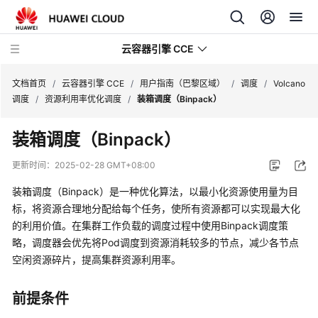
云容器引擎 CCE
文档首页
/
云容器引擎 CCE
/
用户指南（巴黎区域）
/
调度
/
Volcano
调度
/
资源利用率优化调度
/
装箱调度（Binpack）
装箱调度（Binpack）
最
更新时间：
2025-02-28 GMT+08:00
新
装箱调度（Binpack）是一种优化算法，以最小化资源使用量为目
动
标，将资源合理地分配给每个任务，使所有资源都可以实现最大化
态
的利用价值。在集群工作负载的调度过程中使用Binpack调度策
略，调度器会优先将Pod调度到资源消耗较多的节点，减少各节点
服
空闲资源碎片，提高集群资源利用率。
务
公
告
前提条件