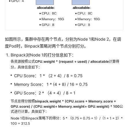
指
南
（阿
布
扎
比
如图所示，集群中存在两个节点，分别为Node 1和Node 2，在调
区
度Pod时，Binpack策略对两个节点分别打分。
域）
Binpack对Node 1的打分信息如下：
API
各资源按照公式
CPU.weight * (request + used) / allocatable
计算得
参
分，具体信息如下：
考
CPU Score： 1 * （2 + 4）/ 8 = 0.75
（阿
Memory Score： 1 * (4 + 8) / 16 = 0.75
布
扎
GPU Score：2 * （4 + 4）/ 8 = 1
比
节点总得分按照
binpack.weight * (CPU.score + Memory.score +
区
GPU.score) / (CPU.weight+ Memory.weight+ GPU.weight) * 100
公
域）
式进行计算，具体如下：
Node 1在Binpack策略下的得分：5 * （0.75 + 0.75 + 1）/（1 + 1 + 2）*
100 = 312.5
用