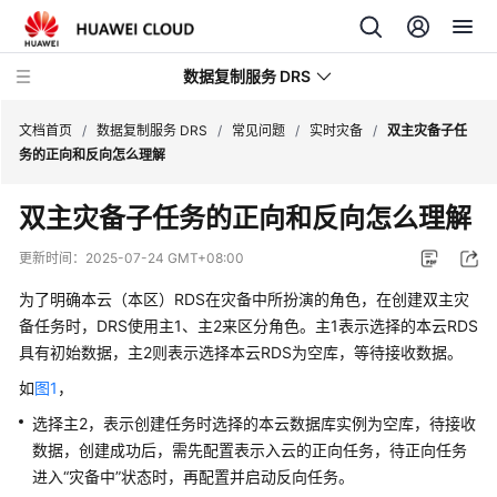
数据复制服务 DRS
文档首页
/
数据复制服务 DRS
/
常见问题
/
实时灾备
/
双主灾备子任
务的正向和反向怎么理解
最
双主灾备子任务的正向和反向怎么理解
新
动
更新时间：
2025-07-24 GMT+08:00
态
为了明确本云（本区）RDS在灾备中所扮演的角色，在创建双主灾
产
备任务时，DRS使用主1、主2来区分角色。主1表示选择的本云RDS
品
具有初始数据，主2则表示选择本云RDS为空库，等待接收数据。
介
如
图1
，
绍
选择主2，表示创建任务时选择的本云数据库实例为空库，待接收
计
数据，创建成功后，需先配置表示入云的正向任务，待正向任务
费
进入
“灾备中”
状态时，再配置并启动反向任务。