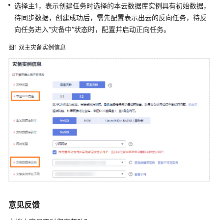
说
选择主1，表示创建任务时选择的本云数据库实例具有初始数据，
明
待同步数据，创建成功后，需先配置表示出云的反向任务，待反
向任务进入
“灾备中”
状态时，配置并启动正向任务。
快
速
图1
双主灾备实例信息
入
门
用
户
指
南
最
佳
实
践
安
意见反馈
全