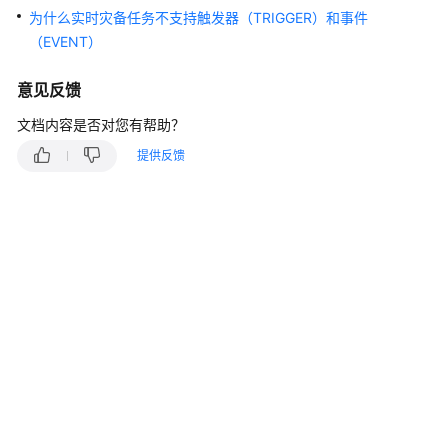
说
为什么实时灾备任务不支持触发器（TRIGGER）和事件
明
（EVENT）
快
意见反馈
速
入
文档内容是否对您有帮助？
门
提供反馈
用
户
指
南
最
佳
实
践
安
全