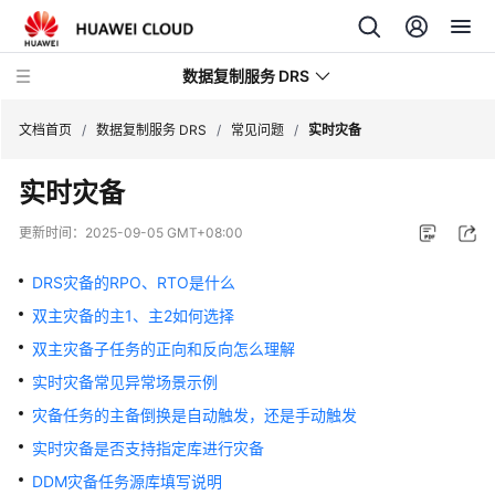
数据复制服务 DRS
文档首页
/
数据复制服务 DRS
/
常见问题
/
实时灾备
实时灾备
最
新
更新时间：
2025-09-05 GMT+08:00
动
态
DRS灾备的RPO、RTO是什么
双主灾备的主1、主2如何选择
产
品
双主灾备子任务的正向和反向怎么理解
介
实时灾备常见异常场景示例
绍
灾备任务的主备倒换是自动触发，还是手动触发
计
实时灾备是否支持指定库进行灾备
费
DDM灾备任务源库填写说明