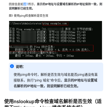
网
图1
回显信息如
所示，
显示的IP地址与设置域名解析的IP地址保持一致，则
站
说明解析已经生效。
无
图1
使用ping检查解析是否生效
法
访
问
公
网
域
名
解
析
说明：
使用ping命令时，解析是否生效与域名能否ping通没有直
内
接联系，执行“ping 域名”命令后，
显示的IP地址与设置域
网
域
名解析的IP地址一致，则说明解析已经生效。
名
解
使用nslookup命令检查域名解析是否生效（适
析