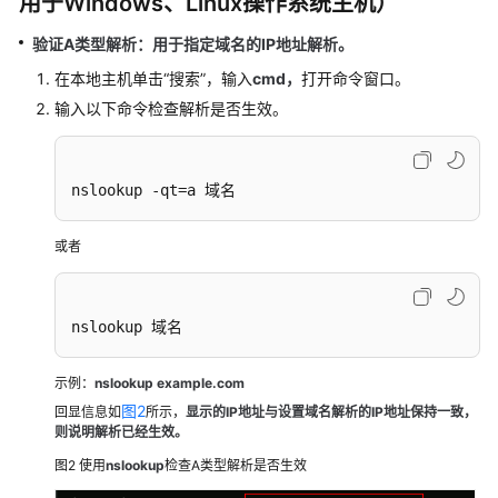
用于Windows、Linux操作系统主机）
域
验证A类型解析：用于指定域名的IP地址解析。
名
转
在本地主机单击“搜索”，输入
cmd，
打开命令窗口。
移
输入以下命令检查解析是否生效。
邮
箱
nslookup -qt=a 域名
解
析
或者
视
频
帮
nslookup 域名
助
示例：
nslookup example.com
更
图2
回显信息如
所示，
显示的IP地址与设置域名解析的IP地址保持一致，
多
则说明解析已经生效。
文
图2
使用
nslookup
检查A类型解析是否生效
档