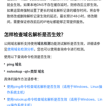
入
就会生效。如果本地DNS不存在缓存延时，则修改后立即生效。
门
如果运营商强制设置了更长的域名解析记录的缓存时间，将会导
致修改或删除解析记录生效的延迟，最长预计48小时，修改期
用
户
间，需要保证修改前后的IP地址都能够正常提供服务。
指
南
怎样检查域名解析是否生效？
最
公网域名解析支持使用
域名检测
功能测试解析是否生效，详细请参
佳
见
使用域名检测分析
，您也可以使用查询命令进行检测。
实
使用以下查询命令检测是否生效：
践
ping 域名
API
nslookup -qt=类型 域名
参
具体的操作方法请参考：
考
使用ping命令检查域名解析是否生效（适用于Windows、Linux操
SDK
作系统主机）
参
使用nslookup命令检查域名解析是否生效（适用于Windows、Lin
考
ux操作系统主机）