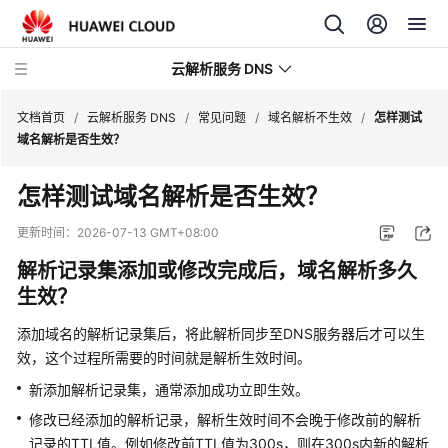
云解析服务 DNS
文档首页
/
云解析服务 DNS
/
常见问题
/
域名解析不生效
/
怎样测试
域名解析是否生效？
最
怎样测试域名解析是否生效？
新
动
更新时间：
2026-07-13 GMT+08:00
态
解析记录集添加或修改完成后，域名解析多久
产
生效？
品
添加域名的解析记录集后，将此解析同步至DNS服务器后才可以生
介
效，这个过程所需要的时间就是解析生效时间。
绍
新添加解析记录集，通常添加成功立即生效。
快
修改已经添加的解析记录，解析生效时间不会晚于修改前的解析
速
记录的TTL值。例如修改前TTL值为300s，则在300s内新的解析