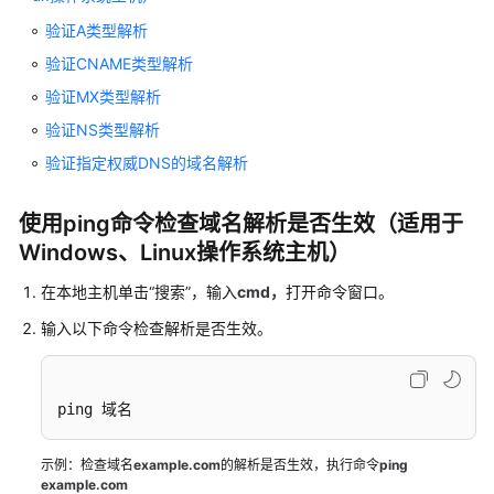
常
验证A类型解析
见
验证CNAME类型解析
问
验证MX类型解析
题
验证NS类型解析
产
验证指定权威DNS的域名解析
品
咨
使用ping命令检查域名解析是否生效（适用于
询
Windows、Linux操作系统主机）
类
在本地主机单击“搜索”，输入
cmd，
打开命令窗口。
域
名
输入以下命令检查解析是否生效。
解
析
不
ping 域名
生
效
示例：检查域名
example.com
的解析是否生效，执行命令
ping
example.com