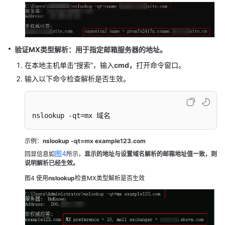
级
协
议
（SLA）
验证MX类型解析：用于指定邮箱服务器的地址。
白
在本地主机单击“搜索”，输入
cmd，
打开命令窗口。
皮
输入以下命令检查解析是否生效。
书
资
源
nslookup -qt=mx 域名
支
示例：
nslookup -qt=mx example123.com
持
区
图4
回显信息如
所示，
显示的地址与设置域名解析的邮箱地址值一致，则
说明解析已经生效。
域
图4
使用
nslookup
检查MX类型解析是否生效
系
统
权
限