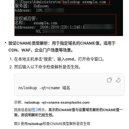
产
品
术
语
验证CNAME类型解析：用于指定域名的CNAME值，适用于
通
用
CDN、WAF、企业门户场景等场景。
参
在本地主机单击“搜索”，输入
cmd
，打开命令窗口。
考
然后输入以下命令检查解析是否生效。
责
任
nslookup -qt=cname 域名
共
担
示例：
nslookup -qt=cname examplesite.com
云
图3
回显信息如
所示，
显
示的CNAME值与设置域名解析的CNAME值一
服
致，则说明解析已经生效。
务
图3
使用
nslookup
检查CNAME类型解析是否生效
等