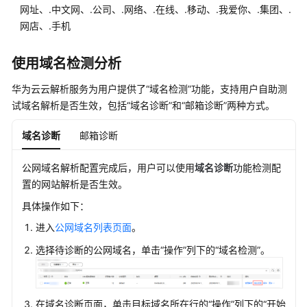
网址、.中文网、.公司、.网络、.在线、.移动、.我爱你、.集团、.
网
网店、.手机
域
名
解
使用域名检测分析
析
华为云云解析服务为用户提供了“域名检测”功能，支持用户自助测
管
试域名解析是否生效，包括“域名诊断”和“邮箱诊断”两种方式。
理
域名诊断
邮箱诊断
公
网
域
公网域名解析配置完成后，用户可以使用
域名诊断
功能检测配
名
置的网站解析是否生效。
解
具体操作如下：
析
简
进入
公网域名列表页面
。
介
选择待诊断的公网域名，单击“操作”列下的“域名检测”。
公
网
域
在域名诊断页面，单击目标域名所在行的“操作”列下的“开始