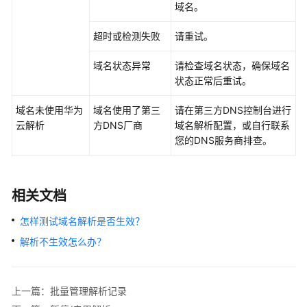
生
域名。
效
超时或检测失败
请重试。
暂
域名状态异常
请检查域名状态，确保域名
停/
状态正常后重试。
启
用
域名未使用华为
域名使用了第三
请在第三方DNS控制台进行
解
云解析
方DNS厂商
域名解析配置，或自行联系
析
您的DNS服务商排查。
配
置
域
相关文档
名
泛
怎样测试域名解析是否生效？
解
解析不生效怎么办？
析
配
上一篇：批量管理解析记录
置