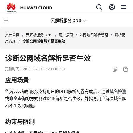
云解析服务 DNS
文档首页
/
云解析服务 DNS
/
用户指南
/
公网域名解析管理
/
解析记
录管理
/
诊断公网域名解析是否生效
最
诊断公网域名解析是否生效
新
动
更新时间：
2026-07-01 GMT+08:00
态
应用场景
产
华为云云解析服务支持用户的DNS解析配置完成后，通过
域名检测
品
或
命令查询
的方式测试DNS解析是否生效，并指导用户解决域名解
介
析不生效的问题。
绍
快
约束与限制
速
域名检测功能目前仅支持公网域名解析。