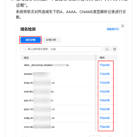
诊断”。
名
管
系统将依次对所选域名下的A、AAAA、CNAME类型解析记录进行诊
断。
理
产
品
规
则
解
析
记
录
管
理
解
析
记
录