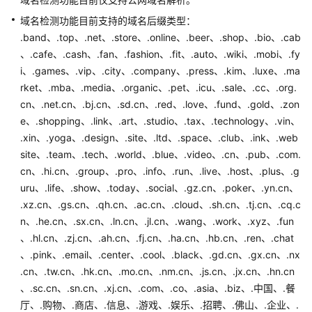
入
门
域名检测功能目前支持的域名后缀类型：
.band、.top、.net、.store、.online、.beer、.shop、.bio、.cab
用
、.cafe、.cash、.fan、.fashion、.fit、.auto、.wiki、.mobi、.fy
户
i、.games、.vip、.city、.company、.press、.kim、.luxe、.ma
指
rket、.mba、.media、.organic、.pet、.icu、.sale、.cc、.org.
南
cn、.net.cn、.bj.cn、.sd.cn、.red、.love、.fund、.gold、.zon
e、.shopping、.link、.art、.studio、.tax、.technology、.vin、
通
.xin、.yoga、.design、.site、.ltd、.space、.club、.ink、.web
过
site、.team、.tech、.world、.blue、.video、.cn、.pub、.com.
IAM
cn、.hi.cn、.group、.pro、.info、.run、.live、.host、.plus、.g
授
uru、.life、.show、.today、.social、.gz.cn、.poker、.yn.cn、
予
使
.xz.cn、.gs.cn、.qh.cn、.ac.cn、.cloud、.sh.cn、.tj.cn、.cq.c
用
n、.he.cn、.sx.cn、.ln.cn、.jl.cn、.wang、.work、.xyz、.fun
DNS
、.hl.cn、.zj.cn、.ah.cn、.fj.cn、.ha.cn、.hb.cn、.ren、.chat
的
、.pink、.email、.center、.cool、.black、.gd.cn、.gx.cn、.nx
权
.cn、.tw.cn、.hk.cn、.mo.cn、.nm.cn、.js.cn、.jx.cn、.hn.cn
限
、.sc.cn、.sn.cn、.xj.cn、.com、.co、.asia、.biz、.中国、.餐
厅、.购物、.商店、.信息、.游戏、.娱乐、.招聘、.佛山、.企业、.
公