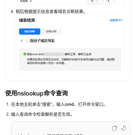
简
介
稍后根据提示信息查看域名诊断结果。
添
加
公
网
域
名
解
析
记
录
使用nslookup命令查询
管
在本地主机单击“搜索”，输入
cmd
，打开命令窗口。
理
解
输入查询命令检查解析是否生效。
析
记
录