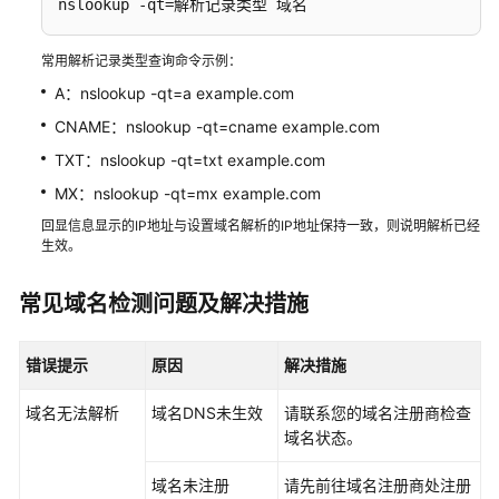
nslookup -qt=解析记录类型 域名
批
常用解析记录类型查询命令示例：
量
管
A：nslookup -qt=a example.com
理
CNAME：nslookup -qt=cname example.com
解
TXT：nslookup -qt=txt example.com
析
记
MX：nslookup -qt=mx example.com
录
回显信息显示的IP地址与设置域名解析的IP地址保持一致，则说明解析已经
生效。
诊
断
常见域名检测问题及解决措施
公
网
域
错误提示
原因
解决措施
名
解
域名无法解析
域名DNS未生效
请联系您的域名注册商检查
析
域名状态。
是
否
域名未注册
请先前往域名注册商处注册