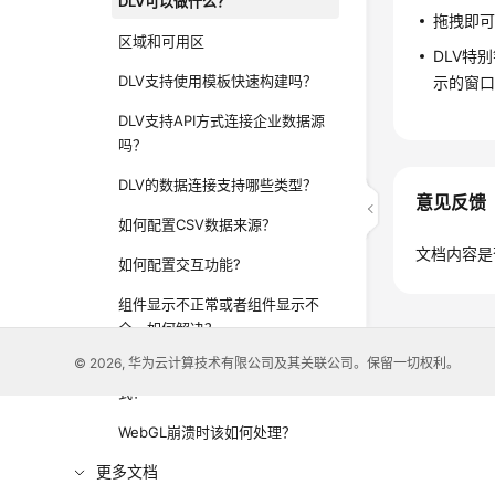
DLV可以做什么？
拖拽即
区域和可用区
DLV特
DLV支持使用模板快速构建吗？
示的窗
DLV支持API方式连接企业数据源
吗？
DLV的数据连接支持哪些类型？
意见反馈
如何配置CSV数据来源？
文档内容是
如何配置交互功能?
组件显示不正常或者组件显示不
全，如何解决？
© 2026, 华为云计算技术有限公司及其关联公司。保留一切权利。
怎么查看不同组件支持的数据格
式？
WebGL崩溃时该如何处理？
更多文档