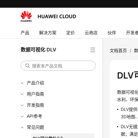
产品
解决方案
定价
云商店
伙伴
开发
数据可视化 DLV
文档首页
/
数
DL
产品介绍
数据可视
用户指南
水利、环
开发指南
DLV提
API参考
3D地图
DLV无
常见问题
据；满