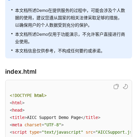
指
南
本文档所述Demo在提供服务的过程中，可能会涉及个人数
据的使用，建议您遵从国家的相关法律采取足够的措施，
价
以确保用户的个人数据受到充分的保护。
格
本文档所述Demo仅用于功能演示，不允许客户直接进行商
说
明
业使用。
本文档信息仅供参考，不构成任何要约或承诺。
开
发
指
index.html
南
开
<!DOCTYPE 
html
>
发
<
html
>
概
述
<
head
>
<
title
>
AICC Support Demo Page
</
title
>
用
<
meta
charset
=
"UTF-8"
>
户
<
script
type
=
"text/javascript"
src
=
"AICCSupport.js"
>