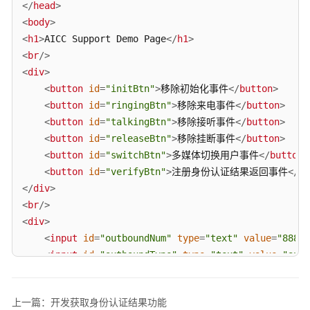
接
</
head
>
入
<
body
>
——
<
h1
>
AICC Support Demo Page
</
h1
>
VOIP
<
br
/>
音
<
div
>
视
<
button
id
=
"initBtn"
>
移除初始化事件
</
button
>
频
<
button
id
=
"ringingBtn"
>
移除来电事件
</
button
>
接
<
button
id
=
"talkingBtn"
>
移除接听事件
</
button
>
入
<
button
id
=
"releaseBtn"
>
移除挂断事件
</
button
>
用
<
button
id
=
"switchBtn"
>
多媒体切换用户事件
</
button
>
户
<
button
id
=
"verifyBtn"
>
注册身份认证结果返回事件
</
bu
接
</
div
>
入
<
br
/>
——
<
div
>
网
<
input
id
=
"outboundNum"
type
=
"text"
value
=
"88880
页
<
input
id
=
"outboundType"
type
=
"text"
value
=
"audi
版
<
button
id
=
"audioBtn"
>
音频
</
button
>
轻
<
button
id
=
"videoBtn"
>
视频
</
button
>
量
上一篇：开发获取身份认证结果功能
<
button
id
=
"emailBtn"
>
邮件
</
button
>
级