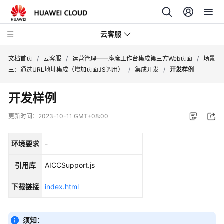
云客服
文档首页
/
云客服
/
运营管理——座席工作台集成第三方Web页面
/
场景
三：通过URL地址集成（增加页面JS调用）
/
集成开发
/
开发样例
产
开发样例
品
介
更新时间：
2023-10-11 GMT+08:00
绍
环境要求
-
快
速
引用库
AICCSupport.js
入
门
下载链接
index.html
用
户
须知：