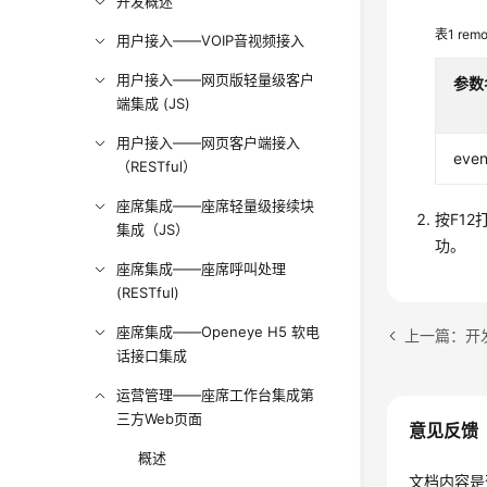
开发概述
表1
rem
用户接入——VOIP音视频接入
用户接入——网页版轻量级客户
参数
端集成 (JS)
用户接入——网页客户端接入
eve
（RESTful）
座席集成——座席轻量级接续块
按F12打
集成（JS）
功。
座席集成——座席呼叫处理
(RESTful)
座席集成——Openeye H5 软电
上一篇：开
话接口集成
运营管理——座席工作台集成第
三方Web页面
意见反馈
概述
文档内容是