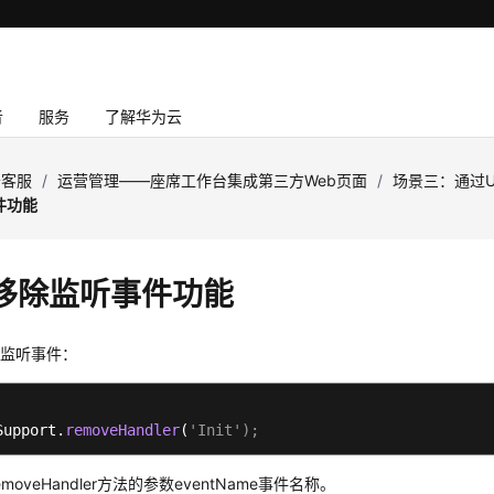
者
服务
了解华为云
云客服
/
运营管理——座席工作台集成第三方Web页面
/
场景三：通过U
件功能
移除监听事件功能
it监听事件：
Support.
removeHandler
(
'Init');
emoveHandler方法的参数eventName事件名称。