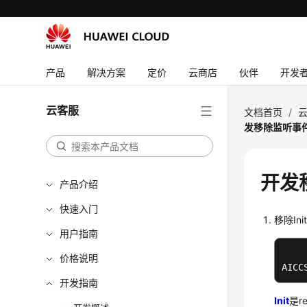
产品
解决方案
定价
云商店
伙伴
开发
云客服
文档首页
/
发移除监听事
开发
产品介绍
快速入门
移除In
用户指南
价格说明
AICC
开发指南
Init
是r