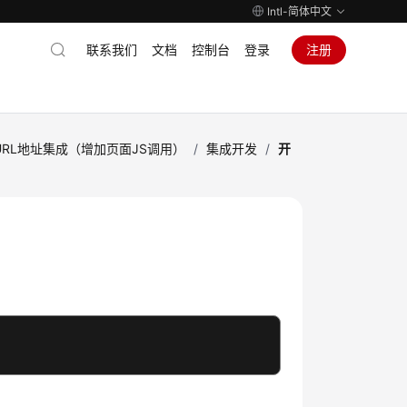
Intl-简体中文
联系我们
文档
控制台
登录
注册
RL地址集成（增加页面JS调用）
/
集成开发
/
开