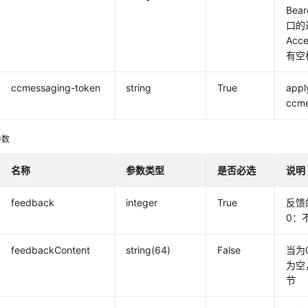
Bear
口的
Acc
有空
ccmessaging-token
string
True
app
ccme
参数
名称
参数类型
是否必选
说明
feedback
integer
True
反馈
0：
feedbackContent
string(64)
False
当为
为空
节