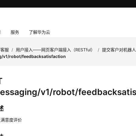
者
服务
了解华为云
云客服
/
用户接入——网页客户端接入（RESTful）
/
提交客户对机器
/v1/robot/feedbacksatisfaction
T
essaging/v1/robot/feedbacksatis
述
复满意度评价