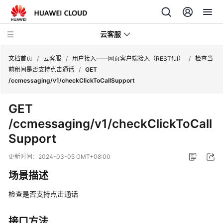
云客服
文档首页
/
云客服
/
用户接入——网页客户端接入（RESTful）
/
检查当
前租间是否支持点击通话
/
GET
/ccmessaging/v1/checkClickToCallSupport
产
品
GET
介
/ccmessaging/v1/checkClickToCall
绍
Support
快
速
更新时间：
2024-03-05 GMT+08:00
入
场景描述
门
检查是否支持点击通话
用
户
接口方法