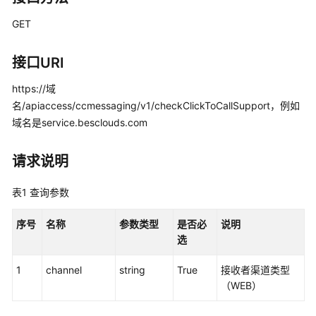
指
南
GET
价
接口URI
格
说
https://域
明
名/apiaccess/ccmessaging/v1/checkClickToCallSupport，例如
域名是service.besclouds.com
开
发
指
请求说明
南
表1
查询参数
开
发
序号
名称
参数类型
是否必
说明
概
选
述
1
channel
string
True
接收者渠道类型
（WEB）
用
户