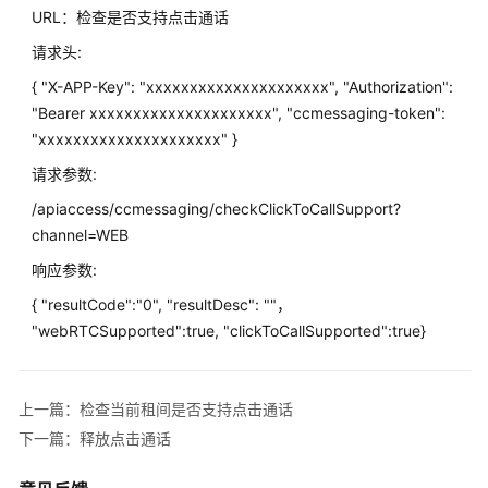
请
URL：检查是否支持点击通话
求
请求头:
鉴
权
{ "X-APP-Key": "xxxxxxxxxxxxxxxxxxxxx", "Authorization":
"Bearer xxxxxxxxxxxxxxxxxxxxx", "ccmessaging-token":
查
"xxxxxxxxxxxxxxxxxxxxx" }
询
请求参数:
排
队
/apiaccess/ccmessaging/checkClickToCallSupport?
信
channel=WEB
息
响应参数:
主
{ "resultCode":"0", "resultDesc": ""，
动
"webRTCSupported":true, "clickToCallSupported":true}
轮
询
座
上一篇：检查当前租间是否支持点击通话
席
下一篇：释放点击通话
侧
发