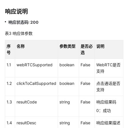
客
响应说明
户
端
响应状态码: 200
集
成
表3
响应体参数
(JS)
序
名称
参数类型
是否必
说明
用
号
选
户
接
1.1
webRTCSupported
boolean
False
WebRTC是否
入
支持
——
网
1.2
clickToCallSupported
boolean
False
点击通话是否
页
支持
客
户
1.3
resultCode
string
False
响应结果码
端
0：成功
接
入
1.4
resultDesc
string
False
响应结果描述
（RESTful）