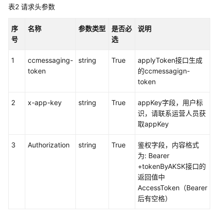
接
表2
请求头参数
入
——
序
名称
参数类型
是否必
说明
VOIP
号
选
音
视
1
ccmessaging-
string
True
applyToken接口生成
频
token
的ccmessagign-
接
token
入
2
x-app-key
string
True
appKey字段，用户标
用
识，请联系运营人员获
户
取appKey
接
入
3
Authorization
string
True
鉴权字段，内容格式
——
为: Bearer
网
+tokenByAKSK接口的
页
返回值中
版
AccessToken（Bearer
轻
后有空格）
量
级