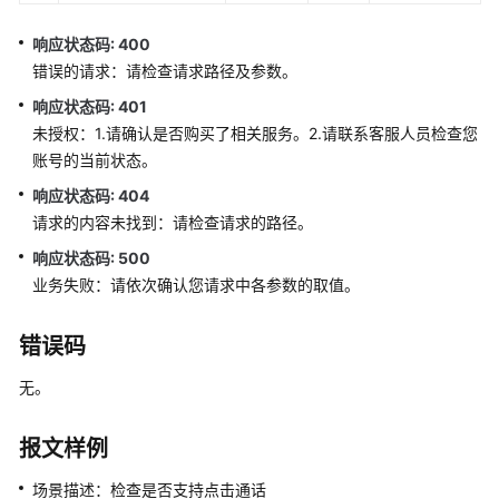
概
响应状态码: 400
述
错误的请求：请检查请求路径及参数。
响应状态码: 401
C1
未授权：1.请确认是否购买了相关服务。2.请联系客服人员检查您
系
账号的当前状态。
统
配
响应状态码: 404
置
请求的内容未找到：请检查请求的路径。
类
响应状态码: 500
接
业务失败：请依次确认您请求中各参数的取值。
口
鉴
权
错误码
方
式
无。
第
报文样例
三
方
场景描述：检查是否支持点击通话