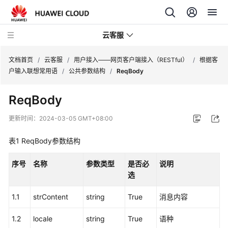
云客服
文档首页
/
云客服
/
用户接入——网页客户端接入（RESTful）
/
根据客
户输入联想常用语
/
公共参数结构
/
ReqBody
产
ReqBody
品
介
更新时间：
2024-03-05 GMT+08:00
绍
表1
ReqBody参数结构
快
速
序号
名称
参数类型
是否必
说明
入
选
门
1.1
strContent
string
True
消息内容
用
户
1.2
locale
string
True
语种