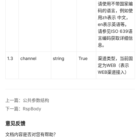
指
请使用不带国家编
南
码的语言，例如使
用zh表示 中文，
价
en表示英语等。
格
请参见ISO 639语
说
言编码获取详细信
明
息。
开
1.3
channel
string
True
渠道类型，当前固
发
定为WEB（表示
指
WEB渠道接入）
南
开
发
上一篇：公共参数结构
概
下一篇：RspBody
述
意见反馈
用
户
文档内容是否对您有帮助？