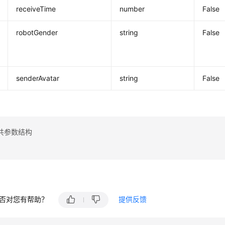
receiveTime
number
False
robotGender
string
False
senderAvatar
string
False
共参数结构
否对您有帮助？
提供反馈