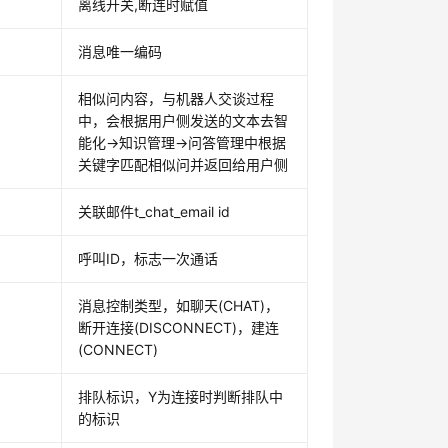
离线开关,断连时赋值
消息唯一编码
相似问内容，与机器人交谈过程
中，会根据用户侧发送的文本去智
能化->知识管理->问答管理中根据
关键字匹配相似问并返回给用户侧
关联邮件t_chat_email id
呼叫ID，标志一次通话
消息控制类型，如聊天(CHAT)，
断开连接(DISCONNECT)，建连
(CONNECT)
排队标识，Y为连接时判断排队中
的标识