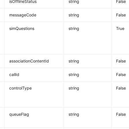
isOfflineStatus
string
False
messageCode
string
False
simQuestions
string
True
associationContentId
string
False
callId
string
False
controlType
string
False
queueFlag
string
False