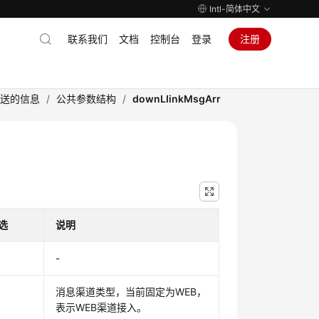
Intl-简体中文
联系我们
文档
控制台
登录
注册
发送的信息
/
公共参数结构
/
downLIinkMsgArr
选
说明
-
消息渠道类型，当前固定为WEB，
表示WEB渠道接入。