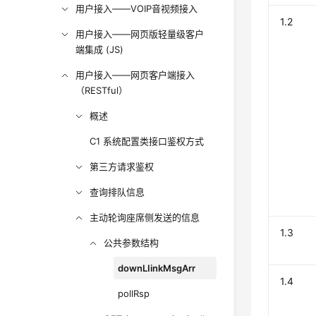
用户接入——VOIP音视频接入
1.2
用户接入——网页版轻量级客户
端集成 (JS)
用户接入——网页客户端接入
（RESTful）
概述
C1 系统配置类接口鉴权方式
第三方请求鉴权
查询排队信息
主动轮询座席侧发送的信息
1.3
公共参数结构
downLIinkMsgArr
1.4
pollRsp