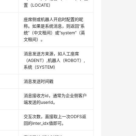
置（LOCATE）
座席侧或机器人开启时配置的昵
称。如果是系统消息，则返回“系
统”（中文租间）或“system”（英
文租间）。
消息发送方来源，如人工座席
（AGENT）,机器人（ROBOT）,
系统（SYSTEM）
消息发送时间戳
消息接收方id，通常为企业侧客户
端发送的userId。
交互次数，直接取上一次ODFS返
回的inter_idx值即可。