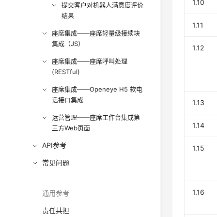
1.10
提交客户对机器人满意度评价
结果
1.11
座席集成——座席轻量级接续块
集成（JS）
1.12
座席集成——座席呼叫处理
(RESTful)
座席集成——Openeye H5 软电
话接口集成
1.13
运营管理——座席工作台集成第
1.14
三方Web页面
API参考
1.15
常见问题
1.16
通用参考
责任共担