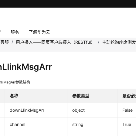
者
服务
了解华为云
云客服
/
用户接入——网页客户端接入（RESTful）
/
主动轮询座席侧
LIinkMsgArr
inkMsgArr参数结构
名称
参数类型
是否必
downLIinkMsgArr
object
False
channel
string
True