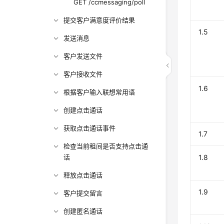
GET /ccmessaging/poll
提交客户满意度评价结果
1.5
发送消息
客户发送文件
客户接收文件
1.6
根据客户输入联想常用语
创建点击通话
获取点击通话事件
1.7
检查当前租间是否支持点击通
话
1.8
释放点击通话
1.9
客户提交留言
创建匿名通话