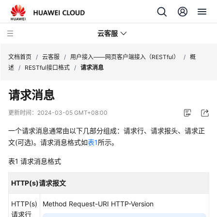
云客服
文档首页
/
云客服
/
用户接入——网页客户端接入（RESTful）
/
概
述
/
RESTful接口格式
/
请求消息
产
请求消息
品
介
更新时间：
2024-03-05 GMT+08:00
绍
一个请求消息通常由以下几部分组成：请求行、请求报头、请求正
快
文(可选)。请求消息格式如
表1
所示。
速
表1
请求消息格式
入
门
HTTP(s)请求报文
用
HTTP(s)
Method Request-URI HTTP-Version
户
请求行