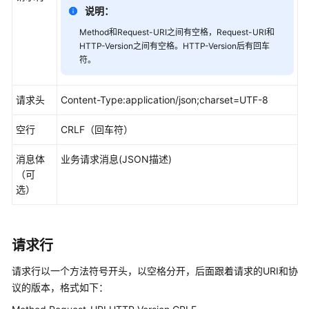
指
说明：
南
Method和Request-URI之间有空格，Request-URI和
HTTP-Version之间有空格。HTTP-Version后有回车
价
符。
格
说
明
请求头
Content-Type:application/json;charset=UTF-8
开
空行
CRLF（回车符）
发
指
消息体
业务请求消息(JSON描述)
南
（可
选）
开
发
概
请求行
述
请求行以一个方法符号开头，以空格分开，后面跟着请求的URI和协
用
议的版本，格式如下：
户