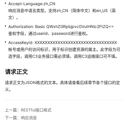
Accept-Language:zh_CN
客
响应消息中语言类型。支持zh_CN（简体中文）和en_US（英
户
文）。
端
集
Authorization: Basic QWxhZGRpbjpvcGVuIHNlc2FtZQ==
成
鉴权字段，通过userid、password进行鉴权。
(JS)
AccessKeyId: XXXXXXXXXXXXXXXXXXXXXXXXXXXXXXXX
帐号或用户的访问标识，用于标识创建资源的属主。此字段为可
用
户
选字段，调用C3业务接口需必须填，调用C3运维接口可不填。
接
入
请求正文
——
网
请求正文为JSON格式的文本。具体请查看后续章节各个接口的定
页
义。
客
户
端
上一篇：RESTful接口格式
接
下一篇：响应消息
入
（RESTful）