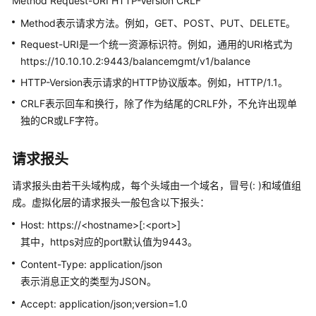
Method Request-URI HTTP-Version CRLF
接
入
Method表示请求方法。例如，GET、POST、PUT、DELETE。
——
Request-URI是一个统一资源标识符。例如，通用的URI格式为
VOIP
https://10.10.10.2:9443/balancemgmt/v1/balance
音
视
HTTP-Version表示请求的HTTP协议版本。例如，HTTP/1.1。
频
CRLF表示回车和换行，除了作为结尾的CRLF外，不允许出现单
接
独的CR或LF字符。
入
请求报头
用
户
请求报头由若干头域构成，每个头域由一个域名，冒号(: )和域值组
接
成。虚拟化层的请求报头一般包含以下报头：
入
——
Host: https://<hostname>[:<port>]
网
其中，https对应的port默认值为9443。
页
Content-Type: application/json
版
表示消息正文的类型为JSON。
轻
量
Accept: application/json;version=1.0
级