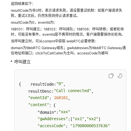
返回结果如下：
理
resultCode为非0时，表示请求失败，请设置重试机制：如客户端请求失
——
败，重试3次后，仍然失败则停止请求重试。
座
resultCode为0，eventId为：
席
168101：呼叫建立；168102：呼叫排队；168106：呼叫转移；或者轮询
工
时，可能没有事件，eventId是不携带时的情况，客户端需要保持长轮询。
作
当呼叫建立时，可从content中获取 webRTC必要参数：
台
domain为WebRTC Gateway域名；gwAddresses为WebRTC Gateway通
集
信地址和端口；clickToCallCaller为主叫，accessCode为被叫
成
呼叫建立
第
三
方
Web
"0"
{    resultCode:
,

页
"Call connected"
    resultDesc:
,

面
"eventId"
168101
: 
,

"content"
：{

API
"xxx"
        "domain":
参
"gwAddresses"
"xx1"
"xx2"
:[
,
]

考
"accessCode"
"179080000537636"
: 