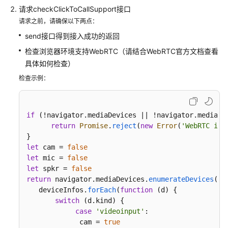
接
请求checkClickToCallSupport接口
入
请求之前，请确保以下两点：
——
VOIP
send接口得到接入成功的返回
音
检查浏览器环境支持WebRTC（请结合WebRTC官方文档查看
视
具体如何检查）
频
检查示例：
接
入
开
if
 (!navigator.
mediaDevices
 || !navigator.
mediaDe
发
return
Promise
.
reject
(
new
Error
(
'WebRTC is 
前
let
准
 cam = 
false
let
 mic = 
false
备
let
 spkr = 
false
return
 navigator.
mediaDevices
.
enumerateDevices
().
登
   deviceInfos.
forEach
(
function
 (
d
) {

录
switch
 (d.
kind
) {

鉴
case
'videoinput'
: 

权
             cam = 
true