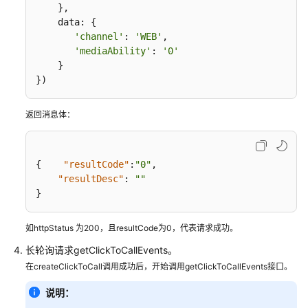
轻
    },

量
    data: {

级
'channel'
: 
'WEB'
,

'mediaAbility'
: 
'0'
接
    }

续
})
块
集
成
返回消息体：
（JS）
座
{
"resultCode"
:
"0"
,
席
"resultDesc"
:
""
集
}
成
——
如httpStatus 为200，且resultCode为0，代表请求成功。
座
长轮询请求getClickToCallEvents。
席
呼
在createClickToCall调用成功后，开始调用getClickToCallEvents接口。
叫
说明：
处