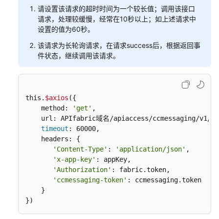
理
请设置该请求的超时时间为一个较长值；调用该接口
(RESTful)
请求，处理较缓慢，经常在10秒以上；如上述请求中
设置的值为60秒。
座
该请求为长轮询请求，在请求success后，根据返回事
席
件状态，继续调用该请求。
集
成
——
Openeye
this.
$axios
({

H5
    method: 
'get'
,

软
    url: APIfabric域名/apiaccess/ccmessaging/v1/get
电
timeout
: 60000,

话
    headers: {

接
'Content-Type'
: 
'application/json'
,

口
'x-app-key'
: appKey,

集
'Authorization'
: fabric.token,

成
'ccmessaging-token'
: ccmessaging.token

    }

运
})
营
管