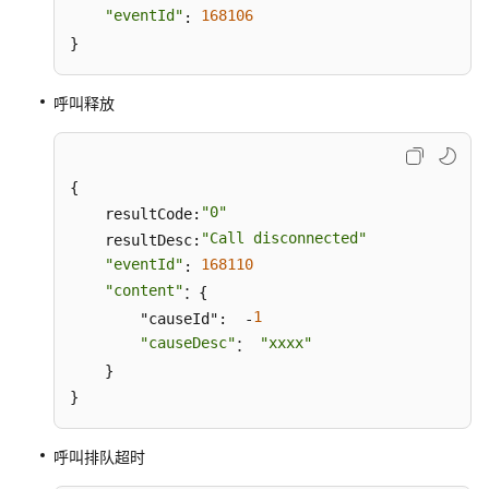
级
"eventId"
168106
: 
协
}
议
（SLA）
呼叫释放
白
皮
书
{

资
"0"
    resultCode:
源
"Call disconnected"
    resultDesc:
"eventId"
168110
: 
支
"content"
：{

持
1
        "causeId":  -
区
"causeDesc"
"xxxx"
： 
域
    }

}
系
统
权
呼叫排队超时
限