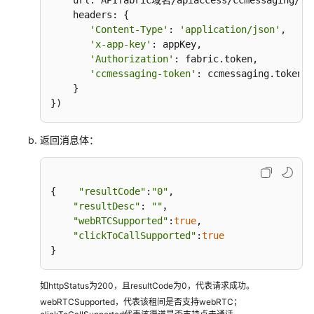
    url: APIfabric域名/apiaccess/ccmessaging/v1/
    headers: {

'Content-Type'
: 
'application/json'
,

用
'x-app-key'
: appKey,

户
'Authorization'
: fabric.token,

接
'ccmessaging-token'
: ccmessaging.token

入
    }

——
})
网
页
版
返回消息体：
轻
量
级
{    
"resultCode"
:
"0"
,

客
"resultDesc"
: 
""
，

户
"webRTCSupported"
:
true
,

端
"clickToCallSupported"
:
true
集
}
成
(JS)
如httpStatus为200，且resultCode为0，代表请求成功。
webRTCSupported，代表该租间是否支持webRTC；
用