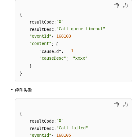
{

"0"
    resultCode:
"Call queue timeout"
    resultDesc:
"eventId"
168103
: 
"content"
：{

1
        "causeId":  -
"causeDesc"
"xxxx"
： 
    }

}
呼叫失败
{

"0"
    resultCode:
"Call failed"
    resultDesc:
"eventId"
168105
: 