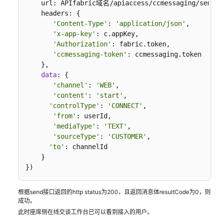
指
    url: APIfabric域名/apiaccess/ccmessaging/send,

南
    headers: {

'Content-Type'
: 
'application/json'
,

价
'x-app-key'
: c.appKey,

格
'Authorization'
: fabric.token,

'ccmessaging-token'
: ccmessaging.token

说
    },

明
data
: {

'channel'
: 
'WEB'
,

开
'content'
: 
'start'
, 

发
'controlType'
: 
'CONNECT'
,

指
'from'
: userId,

南
'mediaType'
: 
'TEXT'
,

'sourceType'
: 
'CUSTOMER'
, 

开
'to'
: channelId

发
    }

概
})
述
根据send接口返回的http status为200，且返回消息体resultCode为0，则
用
成功。
户
此时座席侧在线交谈工作台已可以看到接入的用户。