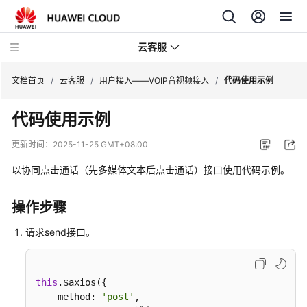
云客服
文档首页
/
云客服
/
用户接入——VOIP音视频接入
/
代码使用示例
代码使用示例
产
品
更新时间：
2025-11-25 GMT+08:00
介
绍
以协同点击通话（先多媒体文本后点击通话）接口使用代码示例。
快
操作步骤
速
入
请求send接口。
门
用
this
.$axios({

户
    method: 
'post'
,
