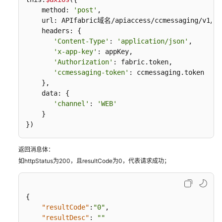
    method: 
'post'
,

    url: APIfabric域名/apiaccess/ccmessaging/v1/dro
    headers: {

'Content-Type'
: 
'application/json'
,

'x-app-key'
: appKey,

'Authorization'
: fabric.token,

'ccmessaging-token'
: ccmessaging.token

    },

    data: {

'channel'
: 
'WEB'
    }

})
返回消息体：
如httpStatus为200，且resultCode为0，代表请求成功；
{
"resultCode"
:
"0"
,
"resultDesc"
:
""