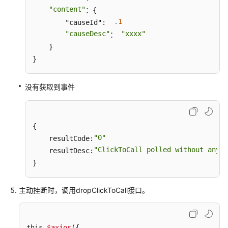
"content"
：{

1
        "causeId":  -
"causeDesc"
"xxxx"
： 
    }

}
没有获取到事件
{

"0"
    resultCode:
"ClickToCall polled without any e
    resultDesc:
}
主动挂断时，调用dropClickToCall接口。
this.
$axios
({
