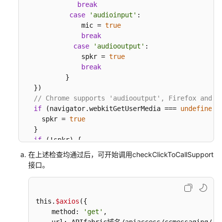
break
接
case
'audioinput'
:

口
              mic = 
true
说
break
明
case
'audiooutput'
:

              spkr = 
true
接
break
口
          }

  })

开
// Chrome supports 'audiooutput', Firefox and S
发
if
 (navigator.
webkitGetUserMedia
 === 
undefined
) 
流
    spkr = 
true
程
  }

if
 (!spkr) {

代
return
Promise
.
reject
(
new
Error
(
'Missing a sp
在上述检查均通过后，可开始调用checkClickToCallSupport
码
  }

接口。
使
if
 (!mic) {

用
return
Promise
.
reject
(
new
Error
(
'Missing a mi
示
  }

例
this.
$axios
({

return
Promise
.
resolve
(cam)

    method: 
'get'
,

})
FAQ