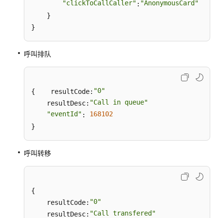
"clickToCallCaller"
"AnonymousCard"
:
常
    }

见
}
问
题
呼叫排队
通
用
"0"
{    resultCode:
参
"Call in queue"
考
    resultDesc:
"eventId"
168102
: 
责
}
任
共
呼叫转移
担
云
服
{

务
"0"
    resultCode:
等
"Call transfered"
    resultDesc: