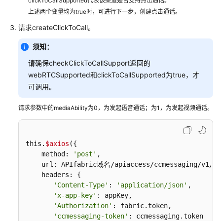
clickToCallSupported代表该渠道是否支持点击通话。
户
上述两个变量均为true时，可进行下一步，创建点击通话。
接
请求createClickToCall。
入
——
须知：
网
页
请确保checkClickToCallSupport返回的
客
webRTCSupported和clickToCallSupported为true，才
户
可调用。
端
接
请求参数中的mediaAbility为0，为发起语音通话；为1，为发起视频通话。
入
（RESTful）
this.
$axios
({

座
    method: 
'post'
,

席
    url: APIfabric域名/apiaccess/ccmessaging/v1/cre
集
    headers: {

成
'Content-Type'
: 
'application/json'
,

——
'x-app-key'
: appKey,

座
'Authorization'
: fabric.token,

席
'ccmessaging-token'
: ccmessaging.token
