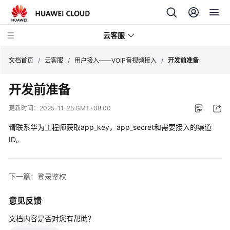
云客服
文档首页
/
云客服
/
用户接入——VOIP音视频接入
/
开发前准备
开发前准备
产
品
更新时间：
2025-11-25 GMT+08:00
介
绍
请联系华为工程师获取app_key，app_secret和需要接入的渠道
ID。
快
速
入
下一篇：登录鉴权
门
意见反馈
用
文档内容是否对您有帮助？
户