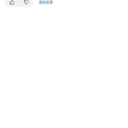
指
提供反馈
南
价
格
说
明
开
发
指
南
开
发
概
述
用
户