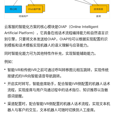
指
南
价
格
云客服
的智能化方案的核心模块是OIAP（Online Intelligent
说
Artificial Platform），它具备在线话术流程编排能力和自然语言识
明
别引擎，只要将文本发送给OIAP，OIAP均可以根据实现配置的识
别模板和话术模板实现机器人的语义理解与应答能力。
开
发
同时智能化能力可为其他特性作补充，实现智能辅助能力。
指
例如：
南
智能IVR和传统IVR之前可通过呼叫转移图元相互跳转，实现传统
开
按键式的IVR向智能语音导航跳转。
发
开启实时转写，智能座席助手，配合智能IVR侧配置的机器人话术
概
流程，实现座席与用户沟通过程中的话术指引、知识推荐以及敏
述
感词提醒。
渠道配置时，配合智能IVR侧配置的机器人话术流程，实现文本机
开
发
器人与客户的交互，文本机器人可随时切换到人工座席。