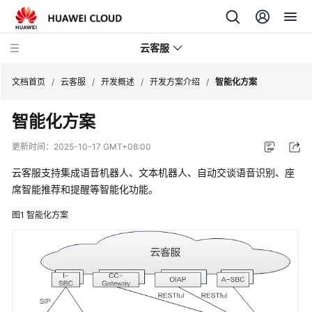
云客服
文档首页
/
云客服
/
开发概述
/
开发方案介绍
/
智能化方案
智能化方案
产
品
更新时间：
2025-10-17 GMT+08:00
介
绍
云客服
支持集成语音机器人、文本机器人、自动交谈语音识别、座
席智能推荐和提醒等智能化功能。
快
图1
智能化方案
速
入
门
用
户