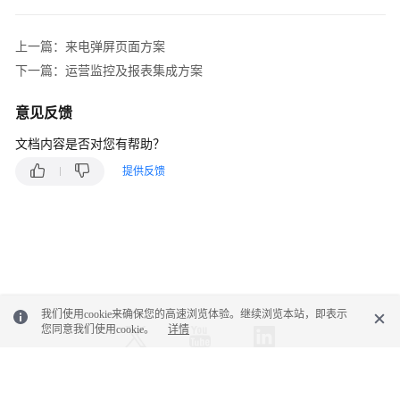
地
图
上一篇：来电弹屏页面方案
开
下一篇：运营监控及报表集成方案
发
方
意见反馈
案
介
文档内容是否对您有帮助？
绍
提供反馈
多
媒
体
渠
道
接
我们使用cookie来确保您的高速浏览体验。继续浏览本站，即表示
入
您同意我们使用cookie。
详情
方
案
自