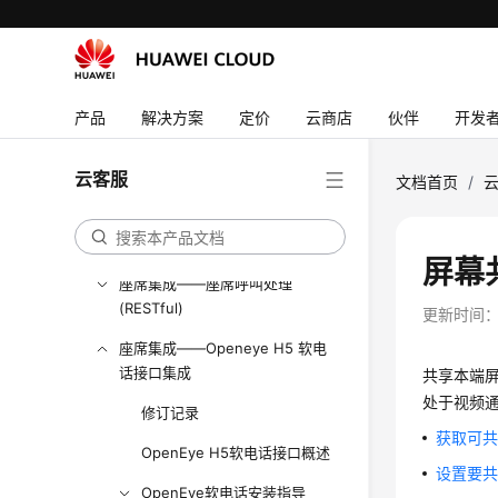
开发概述
用户接入——VOIP音视频接入
用户接入——网页版轻量级客户
端集成 (JS)
产品
解决方案
定价
云商店
伙伴
开发
用户接入——网页客户端接入
云客服
（RESTful）
文档首页
/
座席集成——座席轻量级接续块
集成（JS）
屏幕
座席集成——座席呼叫处理
(RESTful)
更新时间
座席集成——Openeye H5 软电
话接口集成
共享本端
处于视频
修订记录
获取可
OpenEye H5软电话接口概述
设置要
OpenEye软电话安装指导