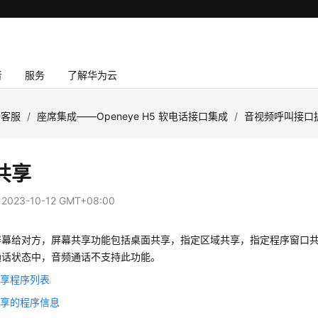
者
服务
了解华为云
云客服
/
座席集成——Openeye H5 软电话接口集成
/
音视频呼叫接口
共享
：
2023-10-12 GMT+08:00
屏幕给对方，屏幕共享功能包括桌面共享，指定区域共享，指定程序窗口
通话状态中，音频通话不支持此功能。
共享程序列表
共享的程序信息