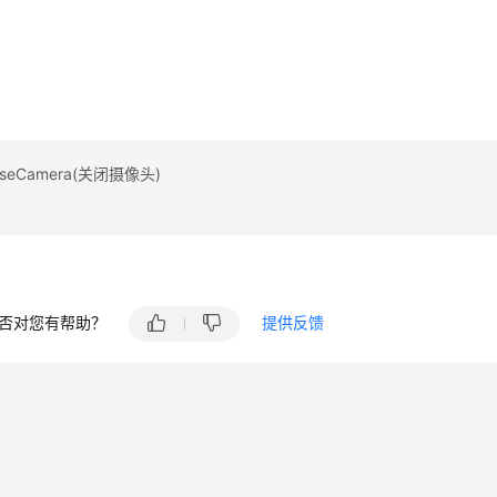
享
享
关
seCamera(关闭摄像头)
否对您有帮助？
提供反馈