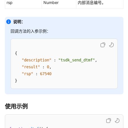
rsp
Number
内部消息编号。
客
户
端
说明：
集
成
回调方法的入参示例：
(JS)
用
{
户
"description"
:
"tsdk_send_dtmf"
,
接
"result"
:
0
,
入
"rsp"
:
67540
——
}
网
页
客
户
使用示例
端
接
入
（RESTful）