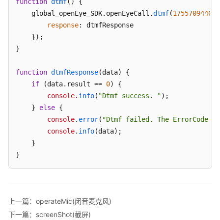
function
dtmf
(
) {

    global_openEye_SDK.
openEyeCall
.
dtmf
(
1755709440
, 
座
response
: dtmfResponse

席
    });

集
}

成
——
座
function
dtmfResponse
(
data
) {

席
if
 (data.
result
 == 
0
) {

轻
console
.
info
(
"Dtmf success. "
);

量
    } 
else
 {

级
console
.
error
(
"Dtmf failed. The ErrorCode is
接
console
.
info
(data);

续
    }

块
}
集
成
（JS）
上一篇：operateMic(闭音麦克风)
座
席
下一篇：screenShot(截屏)