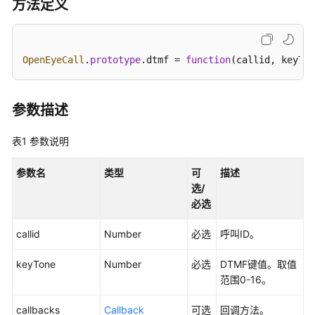
指
方法定义
南
价
OpenEyeCall
.
prototype
.
dtmf
 = 
function
(
callid, keyTon
格
说
明
参数描述
开
表1
参数说明
发
指
参数名
类型
可
描述
南
选/
必选
开
发
callid
Number
必选
呼叫ID。
概
述
keyTone
Number
必选
DTMF键值。取值
范围0-16。
用
户
callbacks
Callback
可选
回调方法。