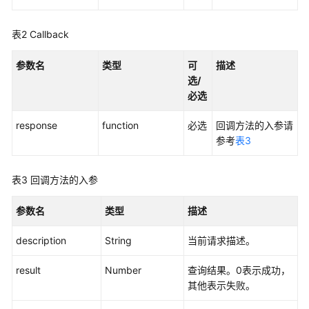
接
入
——
表2
Callback
VOIP
音
参数名
类型
可
描述
视
选/
频
必选
接
入
response
function
必选
回调方法的入参请
参考
表3
用
户
表3
回调方法的入参
接
入
参数名
类型
描述
——
网
description
String
当前请求描述。
页
版
result
Number
查询结果。0表示成功，
轻
其他表示失败。
量
级