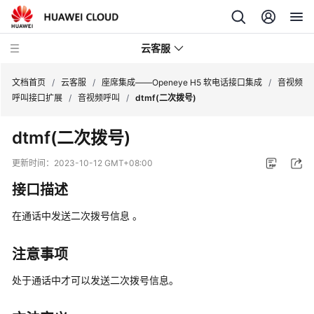
云客服
文档首页
/
云客服
/
座席集成——Openeye H5 软电话接口集成
/
音视频
呼叫接口扩展
/
音视频呼叫
/
dtmf(二次拨号)
产
dtmf(二次拨号)
品
介
更新时间：
2023-10-12 GMT+08:00
绍
接口描述
快
在通话中发送二次拨号信息 。
速
入
门
注意事项
处于通话中才可以发送二次拨号信息。
用
户