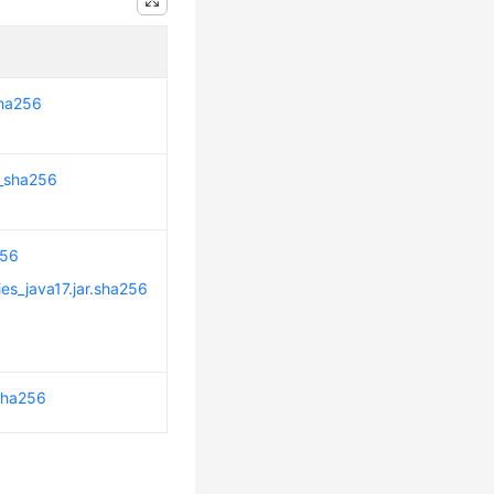
sha256
_sha256
256
s_java17.jar.sha256
sha256