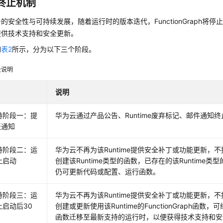
终止机制
的安全性与可持续发展，随着运行时的版本迭代，FunctionGraph将
提供技术支持和安全更新。
如
表2
所示，分为以下三个阶段。
段说明
说明
持阶段一：提
华为云通过产品公告、Runtime废弃标记、邮件通知
天通知
持阶段二：运
华为云不再为该Runtime提供安全补丁或功能更新，
止启动
创建该Runtime类型的函数，已存在的该Runtime类型的Fu
仍可更新代码或配置、运行函数。
持阶段三：运
华为云不再为该Runtime提供安全补丁或功能更新，
止启动后30
创建或更新使用该Runtime的FunctionGraph函
函数迁移至最新支持的运行时，以便获得技术支持和安