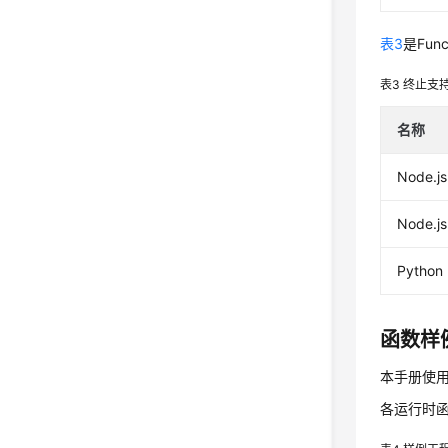
表3
是Fu
表3
终止支
名称
Node.js
Node.js
Python 
函数样
本手册使
各运行时