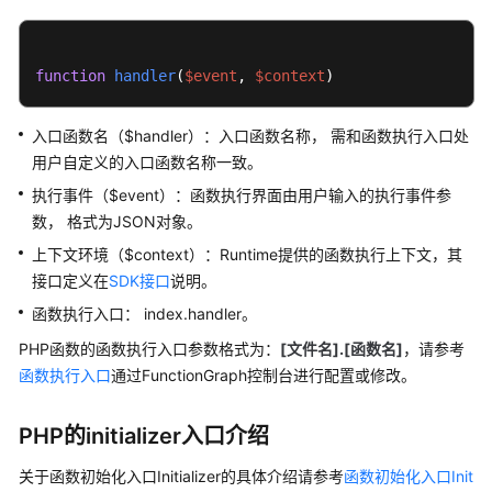
说
明
快
function
handler
(
$event
, 
$context
)
速
入
入口函数名（$handler）：入口函数名称， 需和函数执行入口处
门
用户自定义的入口函数名称一致。
执行事件（$event）：函数执行界面由用户输入的执行事件参
用
数， 格式为JSON对象。
户
指
上下文环境（$context）：Runtime提供的函数执行上下文，其
南
接口定义在
SDK接口
说明。
函数执行入口： index.handler。
最
佳
PHP函数的函数执行入口参数格式为：
[文件名].[函数名]
，请参考
实
函数执行入口
通过FunctionGraph控制台进行配置或修改。
践
PHP的initializer入口介绍
开
发
关于函数初始化入口Initializer的具体介绍请参考
函数初始化入口Init