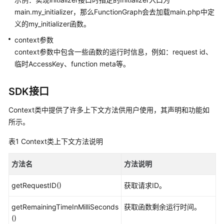
PHP
main.my_initializer，那么FunctionGraph会去加载main.php中定
义的my_initializer函数。
PHP
函
context参数
数
context参数中包含一些函数的运行时信息，例如：request id、
开
临时AccessKey、function meta等。
发
概
SDK接口
述
Context类中提供了许多上下文方法供用户使用，其声明和功能如
PHP
所示。
函
数
表1
Context类上下文方法说明
模
板
方法名
方法说明
为
getRequestID()
获取请求ID。
PHP
函
getRemainingTimeInMilliSeconds
获取函数剩余运行时间。
数
()