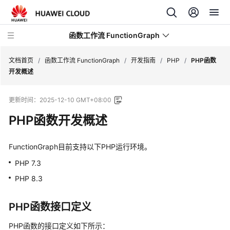
函数工作流 FunctionGraph
文档首页
/
函数工作流 FunctionGraph
/
开发指南
/
PHP
/
PHP函数
开发概述
最
更新时间：
2025-12-10 GMT+08:00
新
动
PHP函数开发概述
态
FunctionGraph目前支持以下PHP运行环境。
产
品
PHP 7.3
介
PHP 8.3
绍
PHP函数接口定义
计
费
PHP函数的接口定义如下所示：