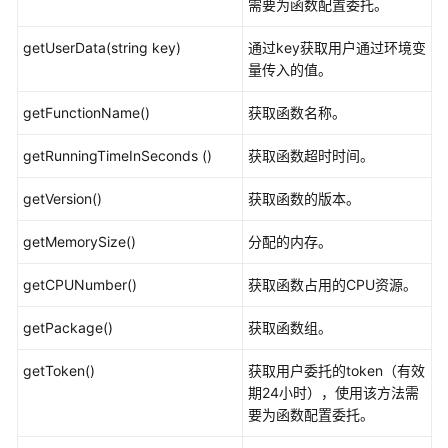
见
需要为函数配置委托。
问
题
getUserData(string key)
通过key获取用户通过环境变
量传入的值。
更
getFunctionName()
获取函数名称。
多
文
getRunningTimeInSeconds ()
获取函数超时时间。
档
getVersion()
获取函数的版本。
视
频
getMemorySize()
分配的内存。
帮
助
getCPUNumber()
获取函数占用的CPU资源。
getPackage()
获取函数组。
通
用
getToken()
获取用户委托的token（有效
参
期24小时），使用该方法需
考
要为函数配置委托。
责