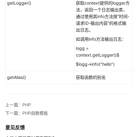
getLogger()
获取context提供的logger方
任
法，返回一个日志输出类，
共
通过使用其info方法按“时间-
担
请求ID-输出内容”的格式输
出日志。
云
如调用info方法输出日志：
服
务
logg =
等
context.getLogger()$
级
$logg->info("hello")
协
议
getAlias()
获取函数的别名
（SLA）
白
皮
上一篇：PHP
书
下一篇：PHP函数模板
资
源
意见反馈
支