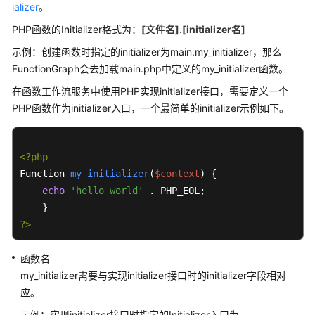
指
ializer
。
南
PHP函数的Initializer格式为：
[文件名].[initializer名]
函
示例：创建函数时指定的initializer为main.my_initializer，那么
数
FunctionGraph会去加载main.php中定义的my_initializer函数。
开
在函数工作流服务中使用PHP实现initializer接口，需要定义一个
发
PHP函数作为initializer入口，一个最简单的initializer示例如下。
概
述
<?php
Node.js
Function 
my_initializer
(
$context
) {

Python
echo
'hello world'
 . PHP_EOL;

Java
?>
C#
函数名
my_initializer需要与实现initializer接口时的initializer字段相对
Go
应。
示例：实现initializer接口时指定的Initializer入口为