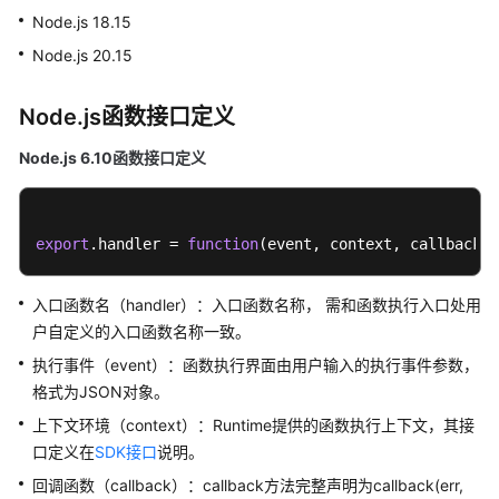
说
Node.js 18.15
明
Node.js 20.15
快
速
Node.js函数接口定义
入
门
Node.js 6.10函数接口定义
用
户
export
.
handler
 = 
function
(
event, context, callback
)
指
南
入口函数名（handler）：入口函数名称， 需和函数执行入口处用
最
户自定义的入口函数名称一致。
佳
执行事件（event）：函数执行界面由用户输入的执行事件参数，
实
格式为JSON对象。
践
上下文环境（context）：Runtime提供的函数执行上下文，其接
开
口定义在
SDK接口
说明。
发
回调函数（callback）：callback方法完整声明为callback(err,