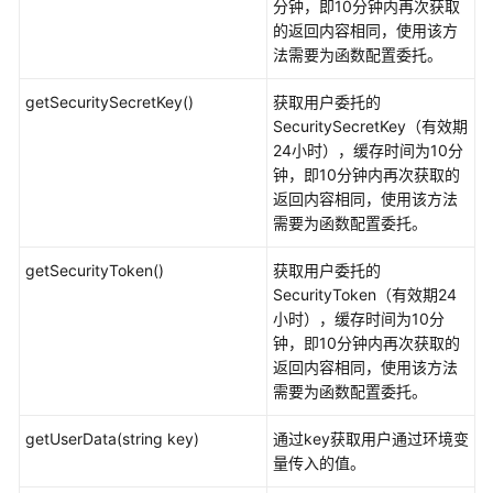
分钟，即10分钟内再次获取
考
的返回内容相同，使用该方
法需要为函数配置委托。
责
任
getSecuritySecretKey()
获取用户委托的
共
SecuritySecretKey（有效期
担
24小时），缓存时间为10分
钟，即10分钟内再次获取的
云
返回内容相同，使用该方法
服
需要为函数配置委托。
务
等
getSecurityToken()
获取用户委托的
级
SecurityToken（有效期24
协
小时），缓存时间为10分
议
钟，即10分钟内再次获取的
（SLA）
返回内容相同，使用该方法
需要为函数配置委托。
白
皮
getUserData(string key)
通过key获取用户通过环境变
书
量传入的值。
资