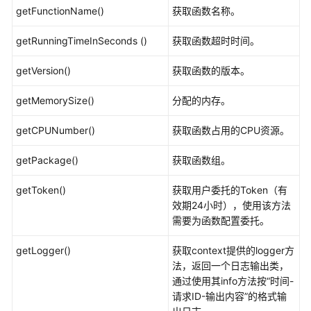
源
getFunctionName()
获取函数名称。
支
getRunningTimeInSeconds ()
获取函数超时时间。
持
getVersion()
区
获取函数的版本。
域
getMemorySize()
分配的内存。
系
getCPUNumber()
获取函数占用的CPU资源。
统
权
getPackage()
获取函数组。
限
getToken()
获取用户委托的Token（有
效期24小时），使用该方法
需要为函数配置委托。
getLogger()
获取context提供的logger方
法，返回一个日志输出类，
通过使用其info方法按“时间-
请求ID-输出内容”的格式输