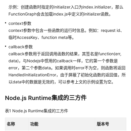
函
示例：创建函数时指定的Initializer入口为index.initializer，那么
数
FunctionGraph会去加载index.js中定义的initializer函数。
context参数
使
context参数中包含一些函数的运行时信息。例如：request id、
用
临时AccessKey、function meta等。
Node.js
开
callback参数
发
callback参数用于返回调用函数的结果，其签名是function(err,
HTTP
data)，与Nodejs中惯用的callback一样，它的第一个参数是
函
error，第二个参数data。如果调用时error不为空，则函数将返回
数
HandledInitializationError，由于屏蔽了初始化函数的返回值，所
以data中的数据是无效的，可以参考上文的示例设置为空。
使
用
Node.js Runtime集成的三方件
华
为
云
表1
Node.js Runtime集成的三方件
SDK
开
名称
功能
版本号
发