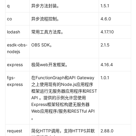
Node.js
q
异步方法封装。
1.5.1
函
数
co
异步流程控制。
4.6.0
示
例
lodash
常用工具方法库。
4.17.10
esdk-obs-
OBS SDK。
2.1.5
Python
nodejs
Java
express
极简web开发框架。
4.16.4
C#
fgs-
在FunctionGraph和API Gateway
1.0.1
express
之上使用现有的Node.js应用程序
Go
框架运行无服务器应用程序和REST
API 。提供的示例允许您使用
PHP
Express框架轻松构建无服务器
Web应用程序/服务和RESTful API
定
。
制
运
request
简化HTTP调用，支持HTTPS并默
2.88.0
行