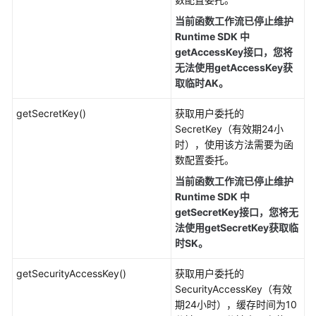
当前函数工作流已停止维护
常
Runtime SDK 中
见
getAccessKey接口，您将
问
无法使用getAccessKey获
题
取临时AK。
更
getSecretKey()
获取用户委托的
多
SecretKey（有效期24小
文
时），使用该方法需要为函
档
数配置委托。
当前函数工作流已停止维护
视
Runtime SDK 中
频
getSecretKey接口，您将无
帮
法使用getSecretKey获取临
助
时SK。
getSecurityAccessKey()
获取用户委托的
通
SecurityAccessKey（有效
用
期24小时），缓存时间为10
参