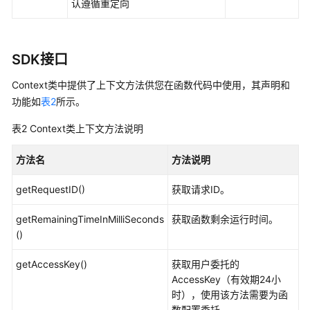
认遵循重定向
时
开
SDK接口
发
工
Context类中提供了上下文方法供您在函数代码中使用，其声明和
具
功能如
表2
所示。
自
表2
Context类上下文方法说明
动
化
方法名
方法说明
部
署
getRequestID()
获取请求ID。
API
getRemainingTimeInMilliSeconds
获取函数剩余运行时间。
参
()
考
getAccessKey()
获取用户委托的
SDK
AccessKey（有效期24小
参
时），使用该方法需要为函
考
数配置委托。