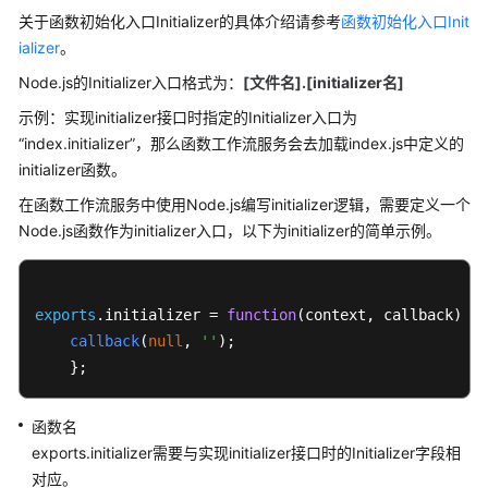
Node.js
关于函数初始化入口Initializer的具体介绍请参考
函数初始化入口Init
函
ializer
。
数
模
Node.js的Initializer入口格式为：
[
文件名
].[initializer
名
]
板
示例：实现initializer接口时指定的Initializer入口为
“index.initializer”，那么函数工作流服务会去加载index.js中定义的
为
initializer函数。
Node.js
函
在函数工作流服务中使用Node.js编写initializer逻辑，需要定义一个
数
Node.js函数作为initializer入口，以下为initializer的简单示例。
制
作
依
exports
赖
.
initializer
 = 
function
(
context, callback
) {

包
callback
(
null
, 
''
);

    };
开
发
函数名
Node.js
exports.initializer需要与实现initializer接口时的Initializer字段相
事
对应。
件