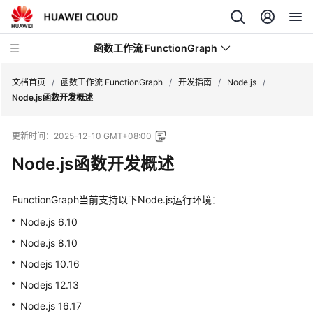
函数工作流 FunctionGraph
文档首页
/
函数工作流 FunctionGraph
/
开发指南
/
Node.js
/
Node.js函数开发概述
最
更新时间：
2025-12-10 GMT+08:00
新
动
Node.js函数开发概述
态
FunctionGraph当前支持以下Node.js运行环境：
产
品
Node.js 6.10
介
Node.js 8.10
绍
Nodejs 10.16
计
Nodejs 12.13
费
Node.js 16.17