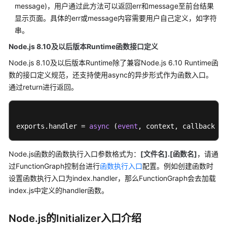
指
message)，用户通过此方法可以返回err和message至前台结果
南
显示页面。具体的err或message内容需要用户自己定义，如字符
串。
函
Node.js 8.10及以后版本Runtime函数接口定义
数
开
Node.js 8.10及以后版本Runtime除了兼容Node.js 6.10 Runtime函
发
数的接口定义规范，还支持使用async的异步形式作为函数入口。
概
通过return进行返回。
述
Node.js
exports.handler = 
async
 (
event
, context, callback[
Node.js
函
Node.js函数的函数执行入口参数格式为：
[文件名].[函数名]
，请通
数
过FunctionGraph控制台进行
函数执行入口
配置。例如创建函数时
开
设置函数执行入口为index.handler，那么FunctionGraph会去加载
发
index.js中定义的handler函数。
概
述
Node.js的Initializer入口介绍